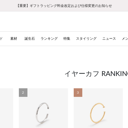
【重要】ギフトラッピング料金改定および仕様変更のお知らせ
【重要】令和８年熊本地震に伴う集配への影響について
【重要】令和８年熊本地震に伴う集配への影響について
税込5,500円以上で送料無料｜最短24時間以内に発送
会員限定！レビュー投稿で100ポイントプレゼント
LINE友だち登録で500円クーポンプレゼント
新規会員登録で1000ポイントプレゼント！
【重要】夏季休業の営業についてのご案内
お修理・アフターサービスのご案内
お修理・アフターサービスのご案内
ド
素材
誕生石
ランキング
特集
スタイリング
ニュース
メ
イヤーカフ RANKIN
2
3