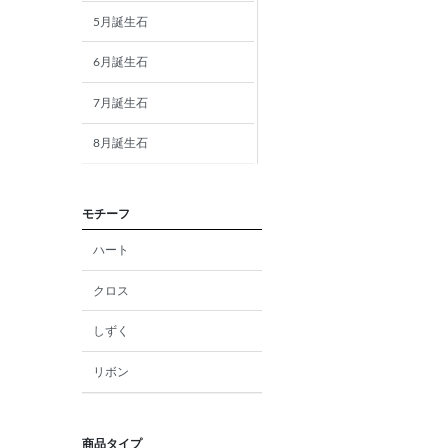
5月誕生石
6月誕生石
7月誕生石
8月誕生石
9月誕生石
モチーフ
10月誕生石
ハート
11月誕生石
クロス
12月誕生石
しずく
ガーネット
リボン
アメジスト
アクアマリン
商品タイプ