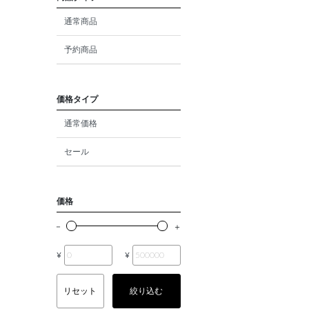
ダイヤモンド
通常商品
モルガナイト
予約商品
クォーツ
エメラルド
価格タイプ
通常価格
パール
セール
ムーンストーン
ルビー
価格
ペリドット
サファイア
¥
¥
トルマリン
リセット
絞り込む
オパール