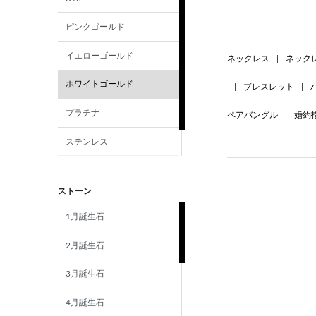
ピンクゴールド
イエローゴールド
ネックレス
|
ネック
ホワイトゴールド
|
ブレスレット
|
プラチナ
ペアバングル
|
婚約
ステンレス
シルバー
ストーン
1月誕生石
2月誕生石
3月誕生石
4月誕生石