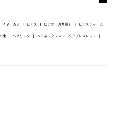
イヤーカフ
|
ピアス
|
ピアス（片耳用）
|
ピアスチャーム
の他
|
ペアリング
|
ペアネックレス
|
ペアブレスレット
|