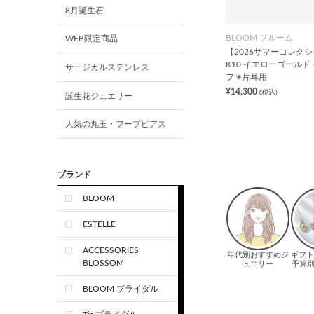
8月誕生石
BLOOM ブルーム
WEB限定商品
【2026サマーコレク
K10 イエローゴールド
サージカルステンレス
フ ※片耳用
¥14,300
(税込)
誕生花ジュエリー
人気の丸玉・フープピアス
ブランド
BLOOM
ESTELLE
ACCESSORIES
BLOSSOM
BLOOM ブライダル