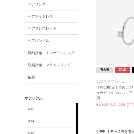
ペアリング
ペアネックレス
ペアブレスレット
ペアバングル
婚約指輪・エンゲージリング
結婚指輪・マリッジリング
再入荷
SALE
福袋
BLOOM ブルーム
【WEB限定】K10 ホ
ュービックジルコニア 
用
マテリアル
¥5,500
50% OFF
(税込)
K18
K14
6件中
1件 ～ 6件を表
K10