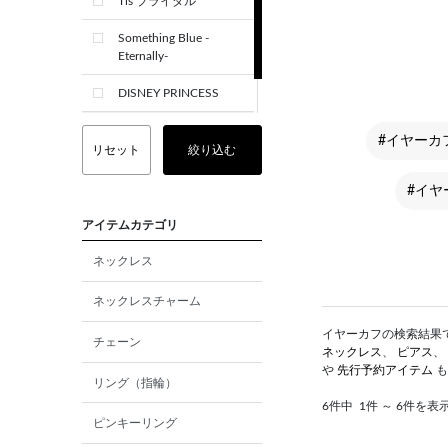
Tis ブライダル
Something Blue -
Eternally-
DISNEY PRINCESS
CREST+
#イヤーカ
リセット
絞り込む
#イヤ
アイテムカテゴリ
ネックレス
ネックレスチャーム
イヤーカフの検索結果です
チェーン
ネックレス
、
ピアス
、
や
先行予約アイテム
も
リング（指輪）
6件中
1件 ～ 6件を表
ピンキーリング