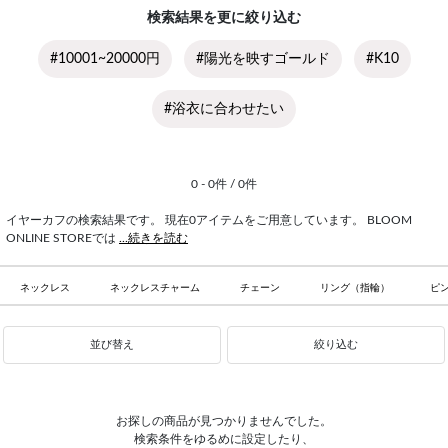
検索結果を更に絞り込む
#10001~20000円
#陽光を映すゴールド
#K10
#浴衣に合わせたい
0 - 0件 / 0件
イヤーカフの検索結果です。 現在0アイテムをご用意しています。 BLOOM
ONLINE STOREでは
...続きを読む
ネックレス
ネックレスチャーム
チェーン
リング（指輪）
ピ
並び替え
絞り込む
お探しの商品が見つかりませんでした。
検索条件をゆるめに設定したり、