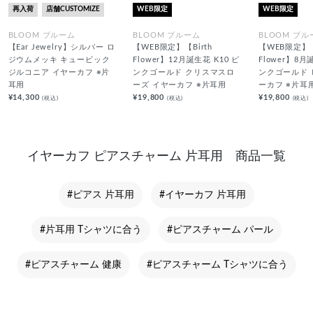
再入荷
店舗CUSTOMIZE
WEB限定
WEB限定
BLOOM ブルーム
BLOOM ブルーム
BLOOM ブル
【Ear Jewelry】シルバー ロ
【WEB限定】【Birth
【WEB限定】【
ジウムメッキ キュービック
Flower】12月誕生花 K10 ピ
Flower】8月
ジルコニア イヤーカフ ※片
ンクゴールド クリスマスロ
ンクゴールド 
耳用
ーズ イヤーカフ ※片耳用
ーカフ ※片耳
¥14,300
¥19,800
¥19,800
(税込)
(税込)
(税込)
イヤーカフ ピアスチャーム 片耳用 商品一覧
#ピアス 片耳用
#イヤーカフ 片耳用
#片耳用 Tシャツに合う
#ピアスチャーム パール
#ピアスチャーム 健康
#ピアスチャーム Tシャツに合う