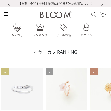
前の画像
次の画像
【重要】ギフトラッピング料金改定および仕様変更のお知らせ
【重要】令和８年熊本地震に伴う集配への影響について
税込5,500円以上で送料無料｜最短24時間以内に発送
会員限定！レビュー投稿で100ポイントプレゼント
会員限定！レビュー投稿で100ポイントプレゼント
新規LINE友だち登録で500円クーポンプレゼント
新規会員登録で1000ポイントプレゼント！
【重要】夏季休業の営業についてのご案内
【重要】夏季休業の営業についてのご案内
カテゴリ
ランキング
セール商品
ログイン
イヤーカフ RANKING
1
2
3