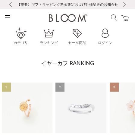
前の画像
次の画像
【重要】ギフトラッピング料金改定および仕様変更のお知らせ
【重要】令和８年熊本地震に伴う集配への影響について
【重要】令和８年熊本地震に伴う集配への影響について
税込5,500円以上で送料無料｜最短24時間以内に発送
会員限定！レビュー投稿で100ポイントプレゼント
LINE友だち登録で500円クーポンプレゼント
新規会員登録で1000ポイントプレゼント！
【重要】夏季休業の営業についてのご案内
お修理・アフターサービスのご案内
お修理・アフターサービスのご案内
カテゴリ
ランキング
セール商品
ログイン
イヤーカフ RANKING
1
2
3