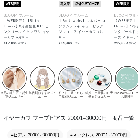
WEB限定
再入荷
店舗CUSTOMIZE
WEB限定
BLOOM ブルーム
BLOOM ブルーム
BLOOM ブル
【WEB限定】【Birth
【Ear Jewelry】シルバー ロ
【WEB限定】【
Flower】8月誕生花 K10 ピ
ジウムメッキ キュービック
Flower】12
ンクゴールド ヒマワリ イヤ
ジルコニア イヤーカフ ※片
ンクゴールド
ーカフ ※片耳用
耳用
ーズ イヤーカ
¥19,800
¥14,300
¥19,800
(税込)
(税込)
(税込)
イヤーカフ フープピアス 20001~30000円 商品一覧
#ピアス 20001~30000円
#ネックレス 20001~30000円