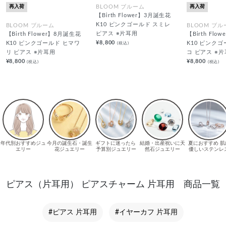
再入荷
再入荷
BLOOM ブルーム
【Birth Flower】3月誕生花
K10 ピンクゴールド スミレ
BLOOM ブルーム
BLOOM ブル
ピアス ※片耳用
【Birth Flower】8月誕生花
【Birth Fl
¥8,800
(税込)
K10 ピンクゴールド ヒマワ
K10 ピンク
リ ピアス ※片耳用
コ ピアス ※
¥8,800
¥8,800
(税込)
(税込)
ピアス（片耳用） ピアスチャーム 片耳用 商品一覧
#ピアス 片耳用
#イヤーカフ 片耳用