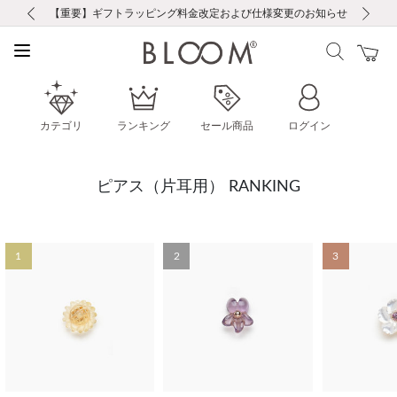
前の画像
次の画像
【重要】ギフトラッピング料金改定および仕様変更のお知らせ
【重要】令和８年熊本地震に伴う集配への影響について
【重要】令和８年熊本地震に伴う集配への影響について
税込5,500円以上で送料無料｜最短24時間以内に発送
会員限定！レビュー投稿で100ポイントプレゼント
新規LINE友だち登録で500円クーポンプレゼント
新規会員登録で1000ポイントプレゼント！
【重要】夏季休業の営業についてのご案内
お修理・アフターサービスのご案内
お修理・アフターサービスのご案内
カテゴリ
ランキング
セール商品
ログイン
ピアス（片耳用） RANKING
1
2
3