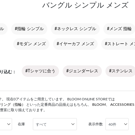
バングル シンプル メンズ
プル
#指輪 シンプル
#ネックレス シンプル
#メンズ 指輪
#モダン メンズ
#イヤーカフ メンズ
#ストレート メ
#Tシャツに合う
#ジェンダーレス
#ステンレス
り込む
 現在0アイテムをご用意しています。 BLOOM ONLINE STOREでは
リング（指輪）
といった定番商品の品揃えはもちろん、
BLOOM
、
ACCESSORIE
豊富に取り揃えております。
在庫
表示件数