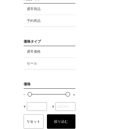
ダイヤモンド
通常商品
モルガナイト
予約商品
クォーツ
エメラルド
価格タイプ
通常価格
パール
セール
ムーンストーン
ルビー
価格
ペリドット
サファイア
¥
¥
トルマリン
リセット
絞り込む
オパール