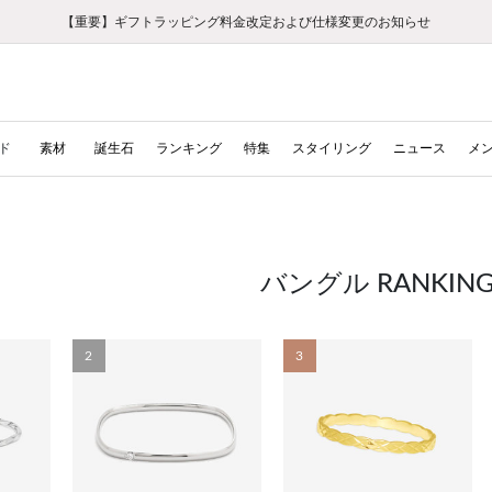
【重要】ギフトラッピング料金改定および仕様変更のお知らせ
【重要】令和８年熊本地震に伴う集配への影響について
【重要】令和８年熊本地震に伴う集配への影響について
税込5,500円以上で送料無料｜最短24時間以内に発送
会員限定！レビュー投稿で100ポイントプレゼント
新規LINE友だち登録で500円クーポンプレゼント
新規会員登録で1000ポイントプレゼント！
【重要】夏季休業の営業についてのご案内
お修理・アフターサービスのご案内
お修理・アフターサービスのご案内
ド
素材
誕生石
ランキング
特集
スタイリング
ニュース
メ
バングル RANKIN
2
3