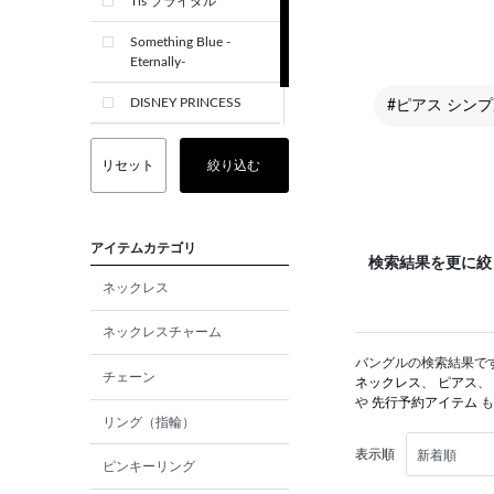
Tis ブライダル
Something Blue -
Eternally-
DISNEY PRINCESS
#ピアス シン
CREST+
リセット
絞り込む
アイテムカテゴリ
検索結果を更に絞
ネックレス
ネックレスチャーム
バングルの検索結果です。
チェーン
ネックレス
、
ピアス
、
や
先行予約アイテム
も
リング（指輪）
表示順
ピンキーリング