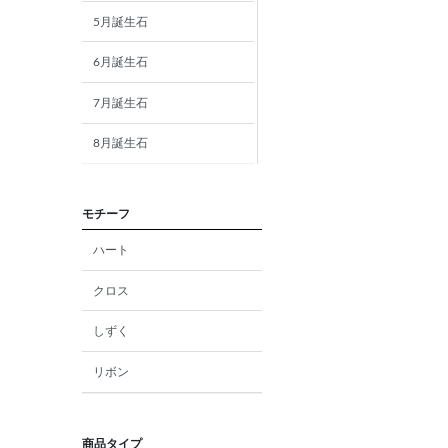
5月誕生石
6月誕生石
7月誕生石
8月誕生石
9月誕生石
モチーフ
10月誕生石
ハート
11月誕生石
クロス
12月誕生石
しずく
ガーネット
リボン
アメジスト
アクアマリン
商品タイプ