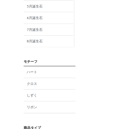
5月誕生石
6月誕生石
7月誕生石
8月誕生石
9月誕生石
モチーフ
10月誕生石
ハート
11月誕生石
クロス
12月誕生石
しずく
ガーネット
リボン
アメジスト
アクアマリン
商品タイプ