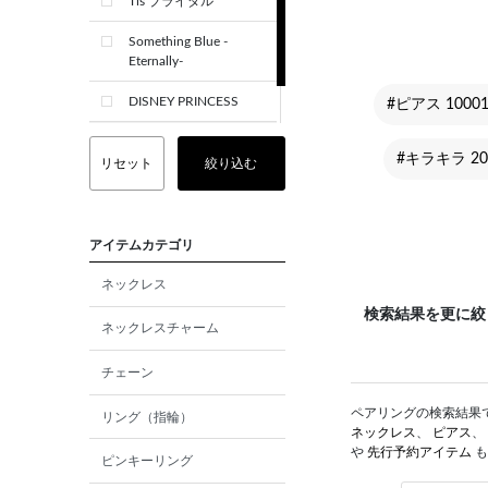
Tis ブライダル
Something Blue -
Eternally-
DISNEY PRINCESS
#ピアス 10001
CREST+
#キラキラ 2
リセット
絞り込む
アイテムカテゴリ
ネックレス
検索結果を更に絞
ネックレスチャーム
チェーン
ペアリングの検索結果です
リング（指輪）
ネックレス
、
ピアス
、
や
先行予約アイテム
も
ピンキーリング