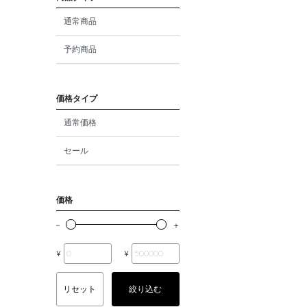
ダイヤモンド
通常商品
モルガナイト
予約商品
クォーツ
エメラルド
価格タイプ
通常価格
パール
セール
ムーンストーン
ルビー
価格
ペリドット
サファイア
¥
¥
トルマリン
リセット
絞り込む
オパール