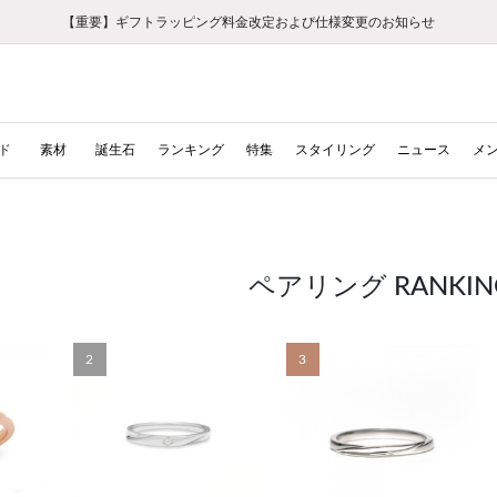
【重要】ギフトラッピング料金改定および仕様変更のお知らせ
【重要】令和８年熊本地震に伴う集配への影響について
【重要】令和８年熊本地震に伴う集配への影響について
税込5,500円以上で送料無料｜最短24時間以内に発送
会員限定！レビュー投稿で100ポイントプレゼント
LINE友だち登録で500円クーポンプレゼント
新規会員登録で1000ポイントプレゼント！
【重要】夏季休業の営業についてのご案内
お修理・アフターサービスのご案内
お修理・アフターサービスのご案内
ド
素材
誕生石
ランキング
特集
スタイリング
ニュース
メ
ペアリング RANKIN
2
3