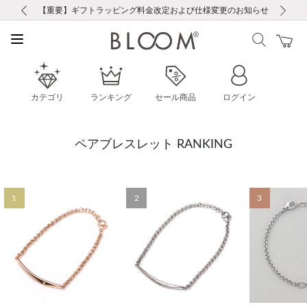
前の画像
次の画像
【重要】ギフトラッピング料金改定および仕様変更のお知らせ
【重要】令和８年熊本地震に伴う集配への影響について
【重要】令和８年熊本地震に伴う集配への影響について
税込5,500円以上で送料無料｜最短24時間以内に発送
会員限定！レビュー投稿で100ポイントプレゼント
LINE友だち登録で500円クーポンプレゼント
新規会員登録で1000ポイントプレゼント！
【重要】夏季休業の営業についてのご案内
お修理・アフターサービスのご案内
お修理・アフターサービスのご案内
カテゴリ
ランキング
セール商品
ログイン
ペアブレスレット RANKING
1
2
3