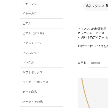
イヤリング
#ネックレス B
イヤーカフ
ピアス
ネックレスの検索結果です
ネックレス
、
ピアス
、
ピアス（片耳用）
や
先行予約アイテム
も
ピアスチャーム
11件中
1件 ～ 11件を
ブレスレット
バングル
表示順
ギフトボックス
ジュエリーボックス
セット商品
パーツ・その他