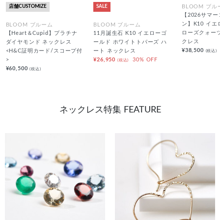
店舗CUSTOMIZE
SALE
BLOOM ブル
【2026サマ
ン】K10 イ
BLOOM ブルーム
BLOOM ブルーム
ローズクォーツ
【Heart＆Cupid】プラチナ
11月誕生石 K10 イエローゴ
クレス
ダイヤモンド ネックレス
ールド ホワイトトパーズ ハ
¥38,500
(税込)
<H&C証明カード/スコープ付
ート ネックレス
>
¥26,950
30% OFF
(税込)
¥60,500
(税込)
ネックレス特集 FEATURE