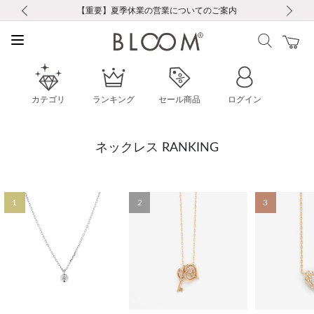
前の画像
次の画像
【重要】ギフトラッピング料金改定および仕様変更のお知らせ
【重要】令和８年熊本地震に伴う集配への影響について
【重要】令和８年熊本地震に伴う集配への影響について
税込5,500円以上で送料無料｜最短24時間以内に発送
会員限定！レビュー投稿で100ポイントプレゼント
LINE友だち登録で500円クーポンプレゼント
新規会員登録で1000ポイントプレゼント！
【重要】夏季休業の営業についてのご案内
お修理・アフターサービスのご案内
お修理・アフターサービスのご案内
カテゴリ
ランキング
セール商品
ログイン
ネックレス RANKING
1
2
3