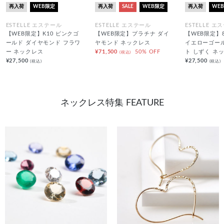
再入荷
WEB限定
再入荷
SALE
WEB限定
再入荷
WE
ESTELLE エステール
ESTELLE エステール
ESTELLE エ
【WEB限定】K10 ピンクゴ
【WEB限定】プラチナ ダイ
【WEB限定】8
ールド ダイヤモンド フラワ
ヤモンド ネックレス
イエローゴー
ー ネックレス
¥71,500
50% OFF
ト しずく ネ
(税込)
¥27,500
¥27,500
(税込)
(税込)
ネックレス特集 FEATURE