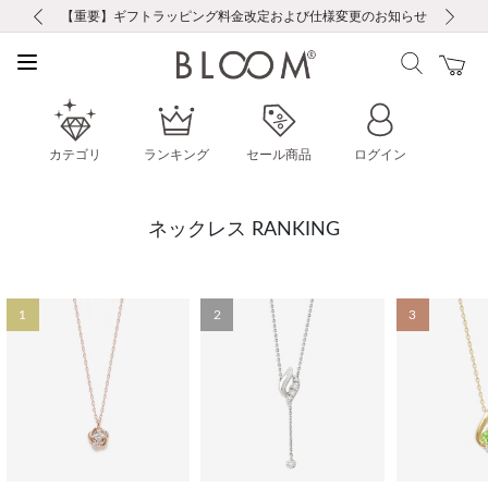
前の画像
次の画像
【重要】ギフトラッピング料金改定および仕様変更のお知らせ
【重要】令和８年熊本地震に伴う集配への影響について
【重要】令和８年熊本地震に伴う集配への影響について
税込5,500円以上で送料無料｜最短24時間以内に発送
会員限定！レビュー投稿で100ポイントプレゼント
LINE友だち登録で500円クーポンプレゼント
新規会員登録で1000ポイントプレゼント！
【重要】夏季休業の営業についてのご案内
お修理・アフターサービスのご案内
お修理・アフターサービスのご案内
カテゴリ
ランキング
セール商品
ログイン
ネックレス RANKING
1
2
3