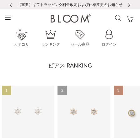
前の画像
次の画像
【重要】ギフトラッピング料金改定および仕様変更のお知らせ
【重要】令和８年熊本地震に伴う集配への影響について
【重要】令和８年熊本地震に伴う集配への影響について
税込5,500円以上で送料無料｜最短24時間以内に発送
会員限定！レビュー投稿で100ポイントプレゼント
新規LINE友だち登録で500円クーポンプレゼント
新規会員登録で1000ポイントプレゼント！
【重要】夏季休業の営業についてのご案内
お修理・アフターサービスのご案内
お修理・アフターサービスのご案内
カテゴリ
ランキング
セール商品
ログイン
ピアス RANKING
1
2
3