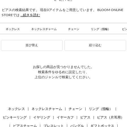
ピアスの検索結果です。 現在0アイテムをご用意しています。 BLOOM ONLINE
STOREでは
...続きを読む
ネックレス
ネックレスチャーム
チェーン
リング（指輪）
ピ
並び替え
絞り込む
お探しの商品が見つかりませんでした。
検索条件をゆるめに設定したり、
上位のジャンルで検索してください。
ネックレス
|
ネックレスチャーム
|
チェーン
|
リング（指輪）
|
ピンキーリング
|
イヤリング
|
イヤーカフ
|
ピアス
|
ピアス（片耳用）
|
ピアスチャーム
|
ブレスレット
|
バングル
|
ギフトボックス
|