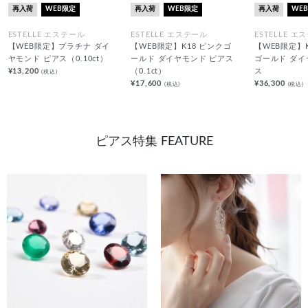
再入荷
WEB限定
再入荷
WEB限定
再入荷
WE
ESTELLE エステール
ESTELLE エステール
ESTELLE エ
【WEB限定】プラチナ ダイ
【WEB限定】K18 ピンクゴ
【WEB限定】
ヤモンド ピアス（0.10ct）
ールド ダイヤモンド ピアス
ゴールド ダイ
¥13,200
（0.1ct）
ス
(税込)
¥17,600
¥36,300
(税込)
(税込)
ピアス特集 FEATURE