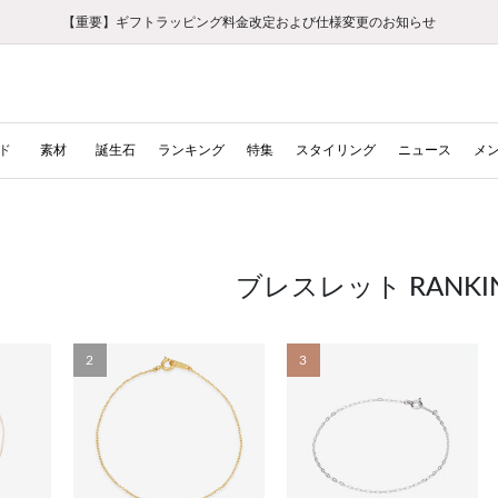
【重要】ギフトラッピング料金改定および仕様変更のお知らせ
【重要】令和８年熊本地震に伴う集配への影響について
【重要】令和８年熊本地震に伴う集配への影響について
税込5,500円以上で送料無料｜最短24時間以内に発送
会員限定！レビュー投稿で100ポイントプレゼント
新規LINE友だち登録で500円クーポンプレゼント
新規会員登録で1000ポイントプレゼント！
【重要】夏季休業の営業についてのご案内
お修理・アフターサービスのご案内
お修理・アフターサービスのご案内
ド
素材
誕生石
ランキング
特集
スタイリング
ニュース
メ
ブレスレット RANKI
2
3