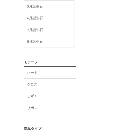
5月誕生石
6月誕生石
7月誕生石
8月誕生石
9月誕生石
モチーフ
10月誕生石
ハート
11月誕生石
クロス
12月誕生石
しずく
ガーネット
リボン
アメジスト
アクアマリン
商品タイプ