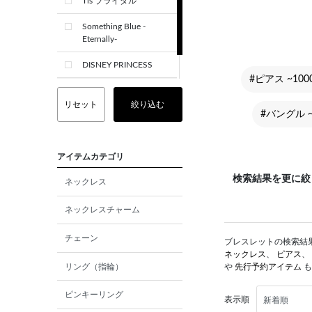
Tis ブライダル
Something Blue -
Eternally-
DISNEY PRINCESS
#ピアス ~100
CREST+
リセット
絞り込む
#バングル ~
アイテムカテゴリ
検索結果を更に絞
ネックレス
ネックレスチャーム
チェーン
ブレスレットの検索結果で
ネックレス
、
ピアス
、
リング（指輪）
や
先行予約アイテム
も
ピンキーリング
表示順