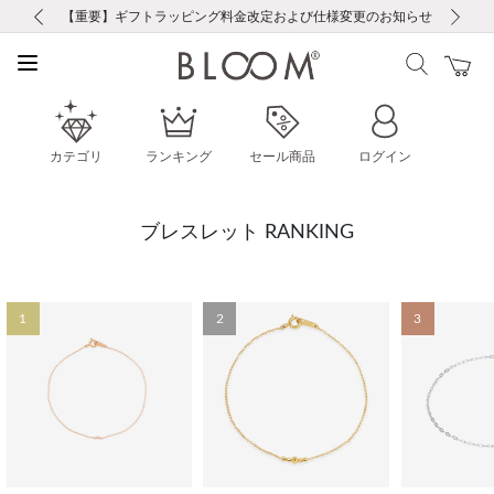
前の画像
次の画像
【重要】ギフトラッピング料金改定および仕様変更のお知らせ
【重要】令和８年熊本地震に伴う集配への影響について
【重要】令和８年熊本地震に伴う集配への影響について
税込5,500円以上で送料無料｜最短24時間以内に発送
会員限定！レビュー投稿で100ポイントプレゼント
新規LINE友だち登録で500円クーポンプレゼント
新規会員登録で1000ポイントプレゼント！
【重要】夏季休業の営業についてのご案内
お修理・アフターサービスのご案内
お修理・アフターサービスのご案内
カテゴリ
ランキング
セール商品
ログイン
ブレスレット RANKING
1
2
3