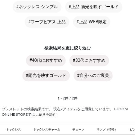
#ネックレス シンプル
#上品 陽光を映すゴールド
#フープピアス 上品
#上品 WEB限定
検索結果を更に絞り込む
#40代におすすめ
#30代におすすめ
#陽光を映すゴールド
#自分へのご褒美
1 - 2件 / 2件
ブレスレットの検索結果です。 現在2アイテムをご用意しています。 BLOOM
ONLINE STOREでは
...続きを読む
ネックレス
ネックレスチャーム
チェーン
リング（指輪）
ピ