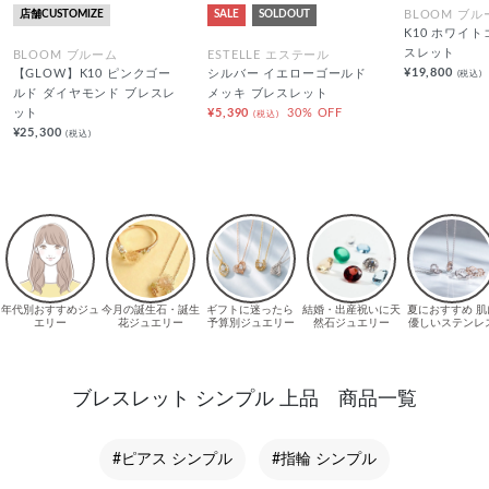
店舗CUSTOMIZE
SALE
SOLDOUT
BLOOM ブル
K10 ホワイ
スレット
BLOOM ブルーム
ESTELLE エステール
¥19,800
(税込)
【GLOW】K10 ピンクゴー
シルバー イエローゴールド
ルド ダイヤモンド ブレスレ
メッキ ブレスレット
ット
¥5,390
30% OFF
(税込)
¥25,300
(税込)
ブレスレット シンプル 上品 商品一覧
#ピアス シンプル
#指輪 シンプル