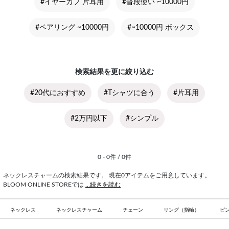
#イヤーカフ 片耳用
#普段使い ~10000円
#ペアリング ~10000円
#~10000円 ボックス
検索結果を更に絞り込む
#20代におすすめ
#Tシャツに合う
#片耳用
#2万円以下
#シンプル
0 - 0件 / 0件
ネックレスチャームの検索結果です。 現在0アイテムをご用意しています。
BLOOM ONLINE STOREでは
...続きを読む
ネックレス
ネックレスチャーム
チェーン
リング（指輪）
ピ