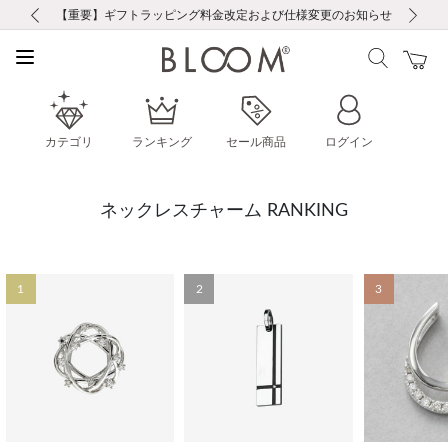
前の画像
次の画像
【重要】ギフトラッピング料金改定および仕様変更のお知らせ
【重要】令和８年熊本地震に伴う集配への影響について
【重要】令和８年熊本地震に伴う集配への影響について
税込5,500円以上で送料無料｜最短24時間以内に発送
会員限定！レビュー投稿で100ポイントプレゼント
LINE友だち登録で500円クーポンプレゼント
新規会員登録で1000ポイントプレゼント！
【重要】夏季休業の営業についてのご案内
お修理・アフターサービスのご案内
お修理・アフターサービスのご案内
カテゴリ
ランキング
セール商品
ログイン
ネックレスチャーム RANKING
1
2
3