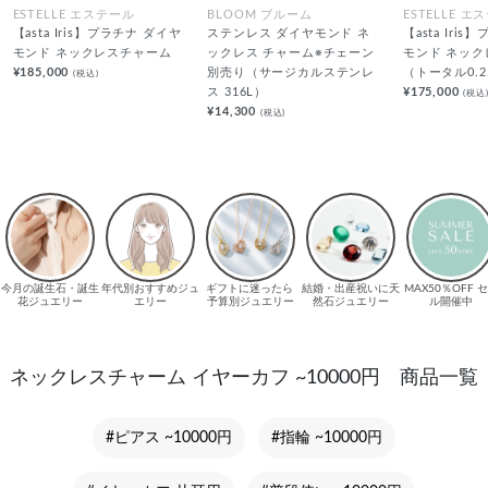
ESTELLE エステール
BLOOM ブルーム
ESTELLE エ
【asta Iris】プラチナ ダイヤ
ステンレス ダイヤモンド ネ
【asta Iri
モンド ネックレスチャーム
ックレス チャーム※チェーン
モンド ネッ
¥185,000
別売り（サージカルステンレ
（トータル0.2
(税込)
ス 316L）
¥175,000
(税込
¥14,300
(税込)
ネックレスチャーム イヤーカフ ~10000円 商品一覧
#ピアス ~10000円
#指輪 ~10000円