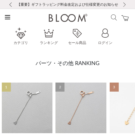
前の画像
次の画像
【重要】ギフトラッピング料金改定および仕様変更のお知らせ
【重要】令和８年熊本地震に伴う集配への影響について
【重要】令和８年熊本地震に伴う集配への影響について
税込5,500円以上で送料無料｜最短24時間以内に発送
会員限定！レビュー投稿で100ポイントプレゼント
新規LINE友だち登録で500円クーポンプレゼント
新規会員登録で1000ポイントプレゼント！
【重要】夏季休業の営業についてのご案内
お修理・アフターサービスのご案内
お修理・アフターサービスのご案内
カテゴリ
ランキング
セール商品
ログイン
パーツ・その他 RANKING
1
2
3