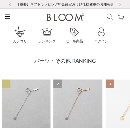
前の画像
次の画像
【重要】ギフトラッピング料金改定および仕様変更のお知らせ
【重要】令和８年熊本地震に伴う集配への影響について
【重要】令和８年熊本地震に伴う集配への影響について
税込5,500円以上で送料無料｜最短24時間以内に発送
会員限定！レビュー投稿で100ポイントプレゼント
新規LINE友だち登録で500円クーポンプレゼント
新規会員登録で1000ポイントプレゼント！
【重要】夏季休業の営業についてのご案内
お修理・アフターサービスのご案内
お修理・アフターサービスのご案内
カテゴリ
ランキング
セール商品
ログイン
パーツ・その他 RANKING
1
2
3