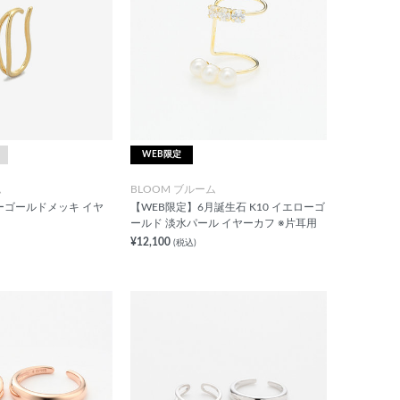
WEB限定
ム
BLOOM ブルーム
ーゴールドメッキ イヤ
【WEB限定】6月誕生石 K10 イエローゴ
ールド 淡水パール イヤーカフ ※片耳用
¥12,100
(税込)