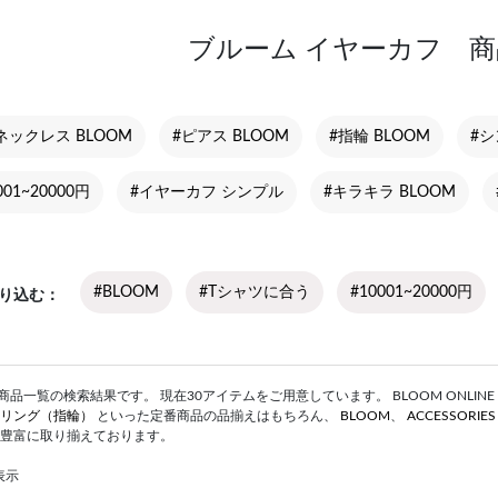
ブルーム イヤーカフ 
ネックレス BLOOM
#ピアス BLOOM
#指輪 BLOOM
#シ
01~20000円
#イヤーカフ シンプル
#キラキラ BLOOM
#BLOOM
#Tシャツに合う
#10001~20000円
り込む
品一覧の検索結果です。 現在30アイテムをご用意しています。 BLOOM ONLINE 
リング（指輪）
といった定番商品の品揃えはもちろん、
BLOOM
、
ACCESSORIE
豊富に取り揃えております。
表示