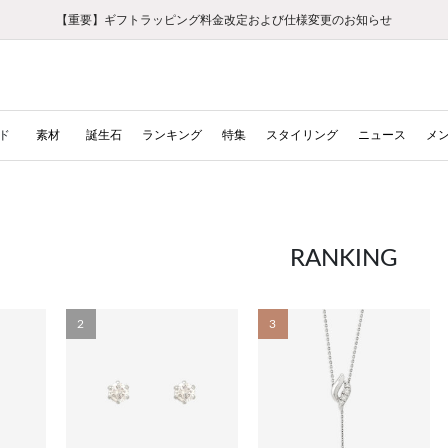
【重要】ギフトラッピング料金改定および仕様変更のお知らせ
【重要】令和８年熊本地震に伴う集配への影響について
【重要】令和８年熊本地震に伴う集配への影響について
税込5,500円以上で送料無料｜最短24時間以内に発送
会員限定！レビュー投稿で100ポイントプレゼント
新規LINE友だち登録で500円クーポンプレゼント
新規会員登録で1000ポイントプレゼント！
【重要】夏季休業の営業についてのご案内
お修理・アフターサービスのご案内
お修理・アフターサービスのご案内
ド
素材
誕生石
ランキング
特集
スタイリング
ニュース
メ
RANKING
2
3