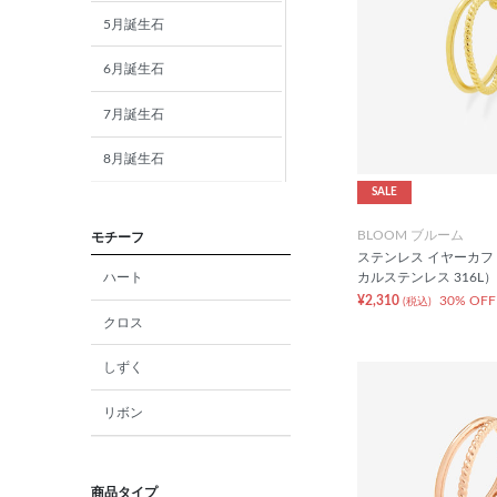
5月誕生石
6月誕生石
7月誕生石
8月誕生石
SALE
9月誕生石
BLOOM ブルーム
モチーフ
10月誕生石
ステンレス イヤーカフ
ハート
カルステンレス 316L）
11月誕生石
¥2,310
30% OFF
(税込)
クロス
12月誕生石
しずく
ガーネット
リボン
アメジスト
アクアマリン
商品タイプ