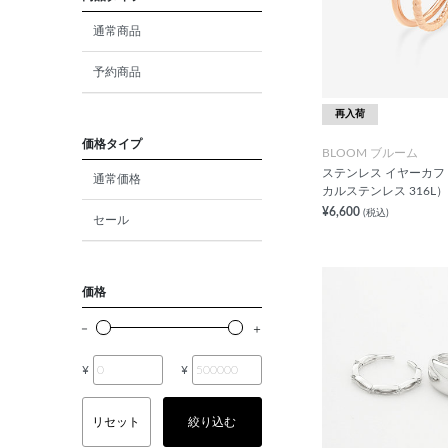
ダイヤモンド
通常商品
モルガナイト
予約商品
クォーツ
再入荷
エメラルド
価格タイプ
BLOOM ブルーム
ステンレス イヤーカフ
通常価格
パール
カルステンレス 316L）
¥6,600
(税込)
セール
ムーンストーン
ルビー
価格
ペリドット
サファイア
¥
¥
トルマリン
リセット
絞り込む
オパール