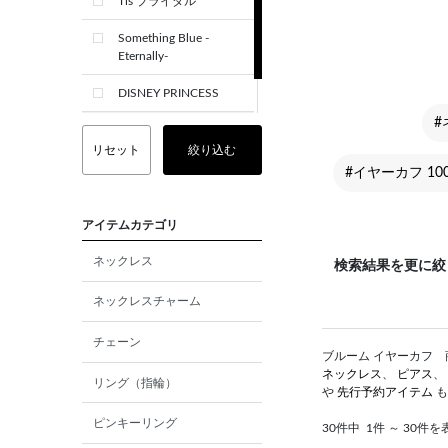
Tis ブライダル
Something Blue -
Eternally-
DISNEY PRINCESS
#
CREST+
リセット
絞り込む
#イヤーカフ 100
アイテムカテゴリ
ネックレス
検索結果を更に絞
ネックレスチャーム
チェーン
ブルーム イヤーカフ 商
ネックレス
、
ピアス
、
リング（指輪）
や
先行予約アイテム
も
ピンキーリング
30件中
1件 ～ 30件を