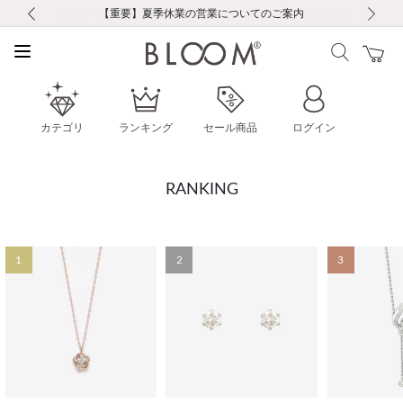
前の画像
次の画像
【重要】ギフトラッピング料金改定および仕様変更のお知らせ
【重要】令和８年熊本地震に伴う集配への影響について
【重要】令和８年熊本地震に伴う集配への影響について
税込5,500円以上で送料無料｜最短24時間以内に発送
会員限定！レビュー投稿で100ポイントプレゼント
新規LINE友だち登録で500円クーポンプレゼント
新規会員登録で1000ポイントプレゼント！
【重要】夏季休業の営業についてのご案内
お修理・アフターサービスのご案内
お修理・アフターサービスのご案内
カテゴリ
ランキング
セール商品
ログイン
RANKING
1
2
3