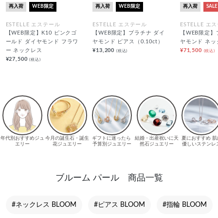
再入荷
WEB限定
再入荷
WEB限定
再入荷
SALE
ESTELLE エステール
ESTELLE エステール
ESTELLE エ
【WEB限定】K10 ピンクゴ
【WEB限定】プラチナ ダイ
【WEB限定】
ールド ダイヤモンド フラワ
ヤモンド ピアス（0.10ct）
ヤモンド ネッ
ー ネックレス
¥13,200
¥71,500
(税込)
(税込)
¥27,500
(税込)
ブルーム パール 商品一覧
#ネックレス BLOOM
#ピアス BLOOM
#指輪 BLOOM