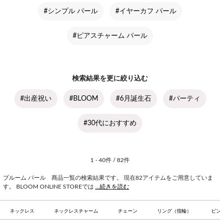
#シンプル パール
#イヤーカフ パール
#ピアスチャーム パール
検索結果を更に絞り込む
#出産祝い
#BLOOM
#6月誕生石
#パーティ
#30代におすすめ
1 - 40件 / 82件
ブルーム パール 商品一覧の検索結果です。 現在82アイテムをご用意していま
す。 BLOOM ONLINE STOREでは
...続きを読む
ネックレス
ネックレスチャーム
チェーン
リング（指輪）
ピ