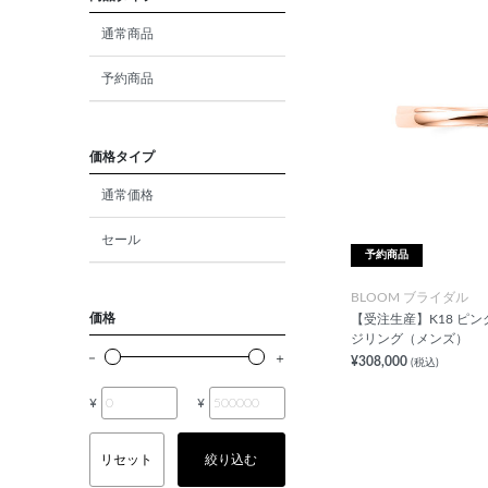
ダイヤモンド
通常商品
モルガナイト
予約商品
クォーツ
エメラルド
価格タイプ
通常価格
パール
セール
ムーンストーン
予約商品
ルビー
BLOOM ブライダル
価格
【受注生産】K18 ピン
ペリドット
ジリング（メンズ）
¥308,000
(税込)
サファイア
¥
¥
トルマリン
リセット
絞り込む
オパール