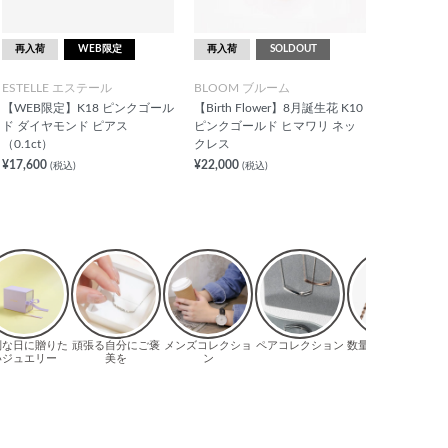
再入荷
WEB限定
再入荷
SOLDOUT
ESTELLE エステール
BLOOM ブルーム
【WEB限定】K18 ピンクゴール
【Birth Flower】8月誕生花 K10
ド ダイヤモンド ピアス
ピンクゴールド ヒマワリ ネッ
（0.1ct）
クレス
¥17,600
¥22,000
(税込)
(税込)