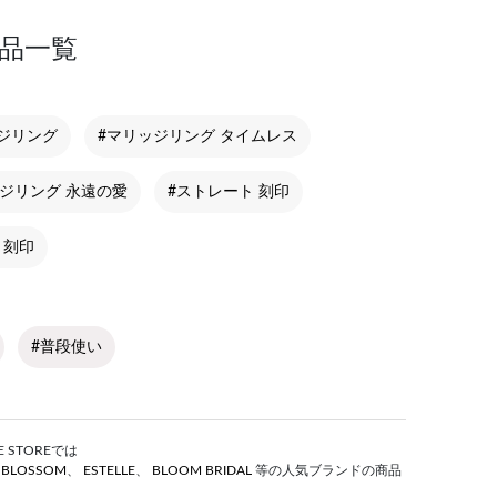
商品一覧
ジリング
#マリッジリング タイムレス
ッジリング 永遠の愛
#ストレート 刻印
 刻印
#普段使い
STOREでは
S BLOSSOM
、
ESTELLE
、
BLOOM BRIDAL
等の人気ブランドの商品