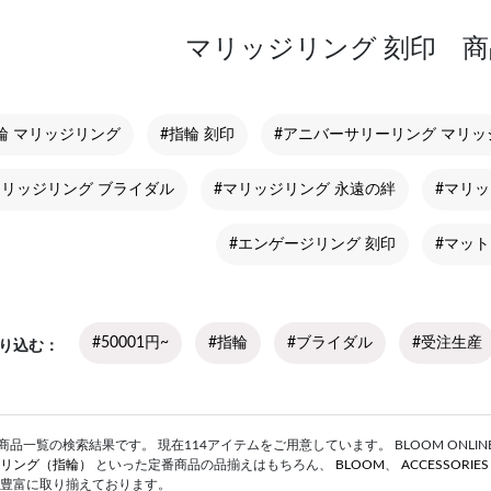
マリッジリング 刻印 
輪 マリッジリング
#指輪 刻印
#アニバーサリーリング マリッ
マリッジリング ブライダル
#マリッジリング 永遠の絆
#マリ
#エンゲージリング 刻印
#マット
#50001円~
#指輪
#ブライダル
#受注生産
り込む
品一覧の検索結果です。 現在114アイテムをご用意しています。 BLOOM ONLINE 
リング（指輪）
といった定番商品の品揃えはもちろん、
BLOOM
、
ACCESSORIE
豊富に取り揃えております。