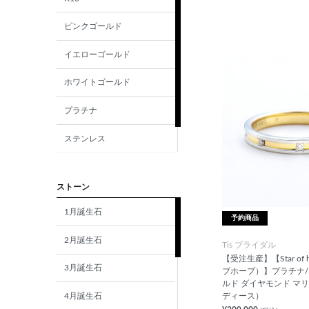
ピンクゴールド
イエローゴールド
ホワイトゴールド
プラチナ
ステンレス
シルバー
ストーン
1月誕生石
予約商品
2月誕生石
Tis ブライダル
【受注生産】【Star of
3月誕生石
ブホープ）】プラチナ/
ルド ダイヤモンド マ
4月誕生石
ディース）