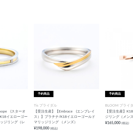
予約商品
予約商品
Tis ブライダル
BLOOM ブライ
 hope (スターオ
【受注生産】【Embrace (エンブレイ
【受注生産】K1
K18イエローゴー
ス）】プラチナ/K18イエローゴールド
ジリング（メン
リッジリング（レ
マリッジリング （メンズ）
¥165,000
(税込)
¥198,000
(税込)