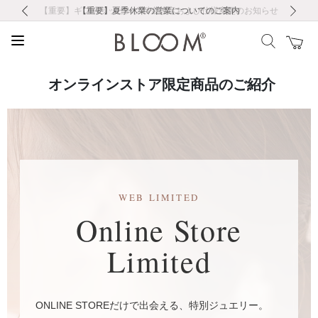
前の画像
次の画像
【重要】ギフトラッピング料金改定および仕様変更のお知らせ
【重要】令和８年熊本地震に伴う集配への影響について
【重要】令和８年熊本地震に伴う集配への影響について
税込5,500円以上で送料無料｜最短24時間以内に発送
会員限定！レビュー投稿で100ポイントプレゼント
新規LINE友だち登録で500円クーポンプレゼント
新規会員登録で1000ポイントプレゼント！
【重要】夏季休業の営業についてのご案内
お修理・アフターサービスのご案内
お修理・アフターサービスのご案内
オンラインストア限定商品のご紹介
WEB LIMITED
Online Store
Limited
ONLINE STOREだけで出会える、特別ジュエリー。