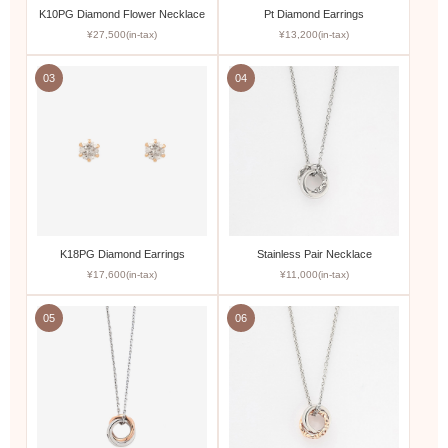
K10PG Diamond Flower Necklace
Pt Diamond Earrings
¥27,500(in-tax)
¥13,200(in-tax)
03
04
K18PG Diamond Earrings
Stainless Pair Necklace
¥17,600(in-tax)
¥11,000(in-tax)
05
06