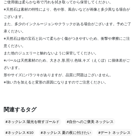
ご使用後は柔らかな布で汚れを拭き取ってから保管してください。
※天然石は素材の特性により、色や形、風合いなどが画像と多少異なる場合が
ございます。
また、多少のインクルージョンやクラックがある場合がございます。予めご了
承ください。
※天然石は他の宝石と比べて柔らかく傷がつきやすいため、衝撃や摩擦にご注
意ください。
また他のジュエリーと触れないように保管してください。
※パールは天然素材のため、大きさ,形,照り,色味,キズ（えくぼ）に個体差がご
ざいます。
形やサイズにバラツキがありますが、品質に問題はございません。
※強い力を加えると変形の原因になりますのでご注意ください。
関連するタグ
#ネックレス 陽光を映すゴールド
#自分へのご褒美 ネックレス
#ネックレス K10
#ネックレス 夏の夜に付けたい
#デート ネックレス