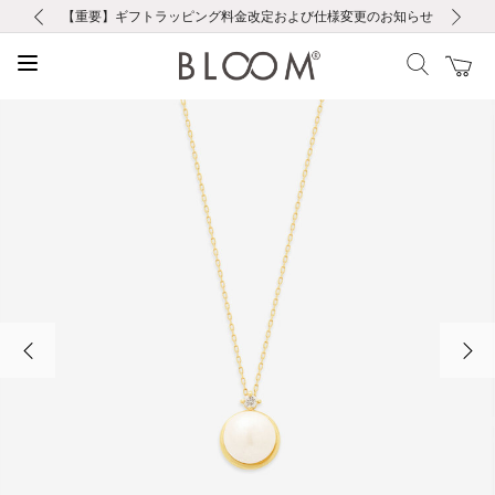
前の画像
次の画像
【重要】ギフトラッピング料金改定および仕様変更のお知らせ
【重要】令和８年熊本地震に伴う集配への影響について
【重要】令和８年熊本地震に伴う集配への影響について
税込5,500円以上で送料無料｜最短24時間以内に発送
会員限定！レビュー投稿で100ポイントプレゼント
新規LINE友だち登録で500円クーポンプレゼント
新規会員登録で1000ポイントプレゼント！
【重要】夏季休業の営業についてのご案内
お修理・アフターサービスのご案内
お修理・アフターサービスのご案内
前の画像
次の