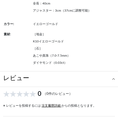
全長：40cm
アジャスター：3cm（37cmに調整可能）
カラー:
イエローゴールド
素材:
［地金］
K10イエローゴールド
［石］
あこや真珠（7.0-7.5mm）
ダイヤモンド（0.03ct）
レビュー
0
（0件のレビュー）
※ レビューを投稿するには
注文履歴詳細
からの投稿となります。