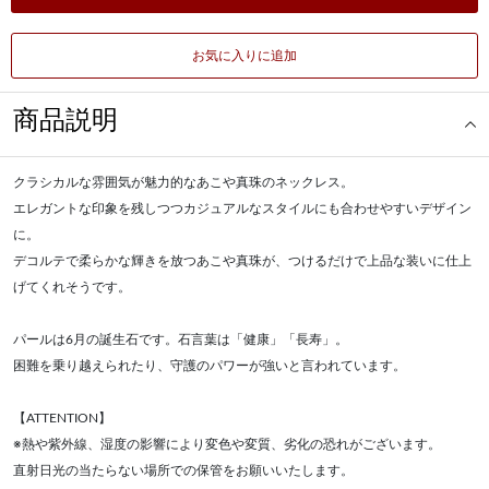
お気に入りに追加
商品説明
クラシカルな雰囲気が魅力的なあこや真珠のネックレス。
エレガントな印象を残しつつカジュアルなスタイルにも合わせやすいデザイン
に。
デコルテで柔らかな輝きを放つあこや真珠が、つけるだけで上品な装いに仕上
げてくれそうです。
パールは6月の誕生石です。石言葉は「健康」「長寿」。
困難を乗り越えられたり、守護のパワーが強いと言われています。
【ATTENTION】
※熱や紫外線、湿度の影響により変色や変質、劣化の恐れがございます。
直射日光の当たらない場所での保管をお願いいたします。