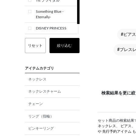
Tis ブライダル
Something Blue -
Eternally-
DISNEY PRINCESS
#ピアス 
CREST+
リセット
絞り込む
#ブレス
アイテムカテゴリ
ネックレス
ネックレスチャーム
検索結果を更に絞
チェーン
リング（指輪）
セット商品の検索結果です
ネックレス
、
ピアス
、
ピンキーリング
や
先行予約アイテム
も