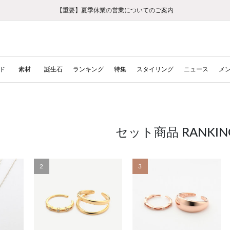
【重要】ギフトラッピング料金改定および仕様変更のお知らせ
【重要】令和８年熊本地震に伴う集配への影響について
【重要】令和８年熊本地震に伴う集配への影響について
税込5,500円以上で送料無料｜最短24時間以内に発送
会員限定！レビュー投稿で100ポイントプレゼント
新規LINE友だち登録で500円クーポンプレゼント
新規会員登録で1000ポイントプレゼント！
【重要】夏季休業の営業についてのご案内
お修理・アフターサービスのご案内
お修理・アフターサービスのご案内
ド
素材
誕生石
ランキング
特集
スタイリング
ニュース
メ
セット商品 RANKIN
2
3