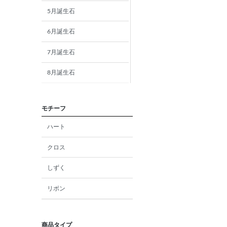
5月誕生石
6月誕生石
7月誕生石
8月誕生石
9月誕生石
モチーフ
10月誕生石
ハート
11月誕生石
クロス
12月誕生石
しずく
ガーネット
リボン
アメジスト
アクアマリン
商品タイプ