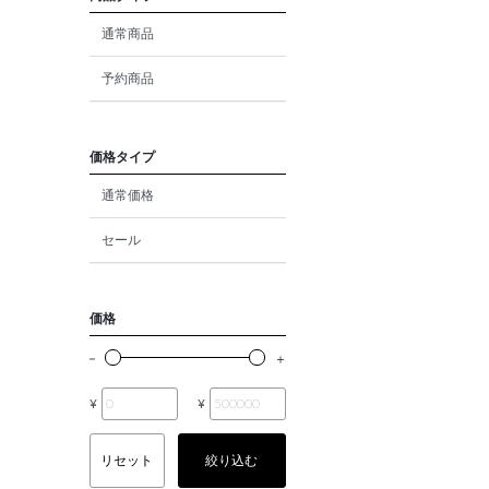
ダイヤモンド
通常商品
モルガナイト
予約商品
クォーツ
エメラルド
価格タイプ
通常価格
パール
セール
ムーンストーン
ルビー
価格
ペリドット
サファイア
¥
¥
トルマリン
リセット
絞り込む
オパール