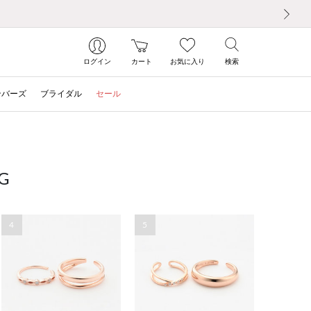
次の画像
ログイン
カート
お気に入り
検索
ンバーズ
ブライダル
セール
G
4
5