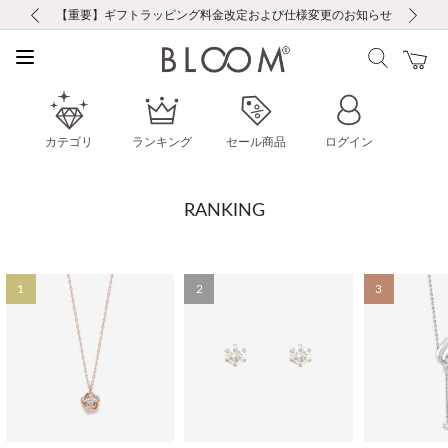
前の画像
次の画像
【重要】ギフトラッピング料金改定および仕様変更のお知らせ
【重要】令和８年熊本地震に伴う集配への影響について
【重要】令和８年熊本地震に伴う集配への影響について
税込5,500円以上で送料無料｜最短24時間以内に発送
会員限定！レビュー投稿で100ポイントプレゼント
新規LINE友だち登録で500円クーポンプレゼント
新規会員登録で1000ポイントプレゼント！
【重要】夏季休業の営業についてのご案内
お修理・アフターサービスのご案内
お修理・アフターサービスのご案内
カテゴリ
ランキング
セール商品
ログイン
RANKING
1
2
3