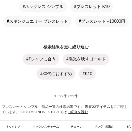
#ネックレス シンプル
#ブレスレット K10
#スキンジュエリー ブレスレット
#ブレスレット ~10000円
検索結果を更に絞り込む
#Tシャツに合う
#陽光を映すゴールド
#30代におすすめ
#K10
1 - 22件 / 22件
ブレスレット シンプル 商品一覧の検索結果です。 現在22アイテムをご用意し
ています。 BLOOM ONLINE STOREでは
...続きを読む
ネックレス
ネックレスチャーム
チェーン
リング（指輪）
ピ