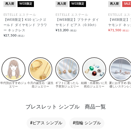
再入荷
WEB限定
再入荷
WEB限定
再入荷
SALE
ESTELLE エステール
ESTELLE エステール
ESTELLE エ
【WEB限定】K10 ピンクゴ
【WEB限定】プラチナ ダイ
【WEB限定】
ールド ダイヤモンド フラワ
ヤモンド ピアス（0.10ct）
ヤモンド ネッ
ー ネックレス
¥13,200
¥71,500
(税込)
(税込)
¥27,500
(税込)
ブレスレット シンプル 商品一覧
#ピアス シンプル
#指輪 シンプル