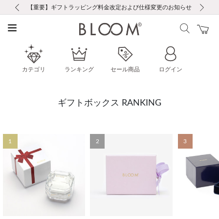
前の画像
次の画像
【重要】ギフトラッピング料金改定および仕様変更のお知らせ
【重要】令和８年熊本地震に伴う集配への影響について
【重要】令和８年熊本地震に伴う集配への影響について
税込5,500円以上で送料無料｜最短24時間以内に発送
会員限定！レビュー投稿で100ポイントプレゼント
新規LINE友だち登録で500円クーポンプレゼント
新規会員登録で1000ポイントプレゼント！
【重要】夏季休業の営業についてのご案内
お修理・アフターサービスのご案内
お修理・アフターサービスのご案内
カテゴリ
ランキング
セール商品
ログイン
ギフトボックス RANKING
1
2
3