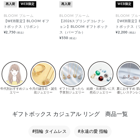
再入荷
WEB限定
再入荷
WEB限定
BLOOM ブルーム
BLOOM ブルーム
BLOOM ブル
【WEB限定】BLOOM ギフ
【2026スプリングコレクシ
【WEB限定】
トボックス（リボン）
ョン】BLOOM ギフトボック
トボックス（
¥2,750
ス（パープル）
¥2,200
(税込)
(税込)
¥550
(税込)
ギフトボックス カジュアル リング 商品一覧
#指輪 タイムレス
#永遠の愛 指輪