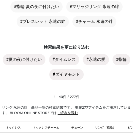
#指輪 夏の夜に付けたい
#マリッジリング 永遠の絆
#ブレスレット 永遠の絆
#チャーム 永遠の絆
検索結果を更に絞り込む
#夏の夜に付けたい
#タイムレス
#永遠の愛
#指輪
#ダイヤモンド
1 - 40件 / 277件
リング 永遠の絆 商品一覧の検索結果です。 現在277アイテムをご用意していま
す。 BLOOM ONLINE STOREでは
...続きを読む
ネックレス
ネックレスチャーム
チェーン
リング（指輪）
ピ