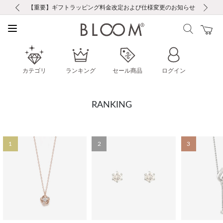
前の画像
次の画像
【重要】ギフトラッピング料金改定および仕様変更のお知らせ
【重要】令和８年熊本地震に伴う集配への影響について
【重要】令和８年熊本地震に伴う集配への影響について
税込5,500円以上で送料無料｜最短24時間以内に発送
会員限定！レビュー投稿で100ポイントプレゼント
新規LINE友だち登録で500円クーポンプレゼント
新規会員登録で1000ポイントプレゼント！
【重要】夏季休業の営業についてのご案内
お修理・アフターサービスのご案内
お修理・アフターサービスのご案内
カテゴリ
ランキング
セール商品
ログイン
RANKING
1
2
3