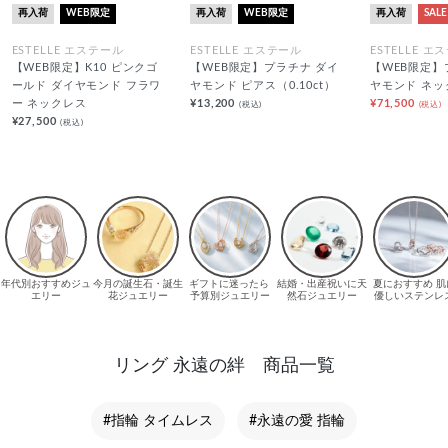
再入荷
WEB限定
再入荷
WEB限定
再入荷
SALE
ESTELLE エステール
ESTELLE エステール
ESTELLE エ
【WEB限定】K10 ピンクゴ
【WEB限定】プラチナ ダイ
【WEB限定】
ールド ダイヤモンド フラワ
ヤモンド ピアス（0.10ct）
ヤモンド ネッ
ー ネックレス
¥13,200
¥71,500
(税込)
(税込)
¥27,500
(税込)
リング 永遠の絆 商品一覧
#指輪 タイムレス
#永遠の愛 指輪