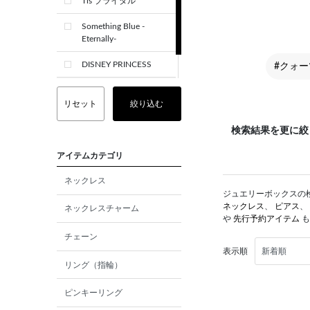
Tis ブライダル
Something Blue -
Eternally-
DISNEY PRINCESS
#クォー
CREST+
リセット
絞り込む
検索結果を更に絞
アイテムカテゴリ
ネックレス
ジュエリーボックスの検索
ネックレス
、
ピアス
、
ネックレスチャーム
や
先行予約アイテム
も
チェーン
表示順
リング（指輪）
ピンキーリング