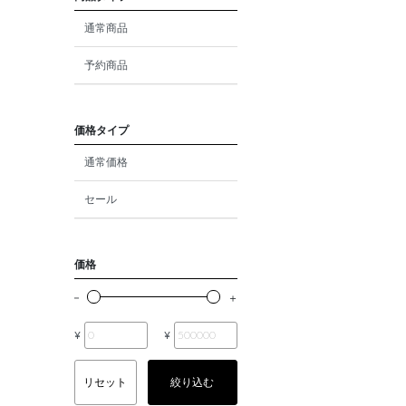
ダイヤモンド
通常商品
モルガナイト
予約商品
クォーツ
エメラルド
価格タイプ
通常価格
パール
セール
ムーンストーン
ルビー
価格
ペリドット
サファイア
¥
¥
トルマリン
リセット
絞り込む
オパール