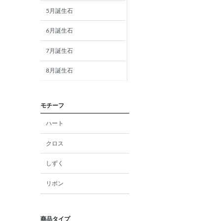
5月誕生石
6月誕生石
7月誕生石
8月誕生石
9月誕生石
モチーフ
10月誕生石
ハート
11月誕生石
クロス
12月誕生石
しずく
ガーネット
リボン
アメジスト
アクアマリン
商品タイプ