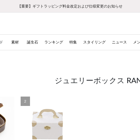
【重要】ギフトラッピング料金改定および仕様変更のお知らせ
【重要】令和８年熊本地震に伴う集配への影響について
【重要】令和８年熊本地震に伴う集配への影響について
税込5,500円以上で送料無料｜最短24時間以内に発送
会員限定！レビュー投稿で100ポイントプレゼント
新規LINE友だち登録で500円クーポンプレゼント
新規会員登録で1000ポイントプレゼント！
【重要】夏季休業の営業についてのご案内
お修理・アフターサービスのご案内
お修理・アフターサービスのご案内
ド
素材
誕生石
ランキング
特集
スタイリング
ニュース
メ
ジュエリーボックス RAN
2