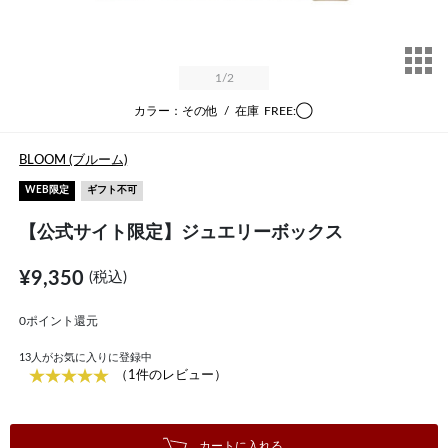
サ
1
/2
カラー：その他
/
在庫
FREE:◯
BLOOM (ブルーム)
WEB限定
ギフト不可
【公式サイト限定】ジュエリーボックス
¥9,350
(税込)
0ポイント還元
13
人がお気に入りに登録中
（1件のレビュー）
カートに入れる