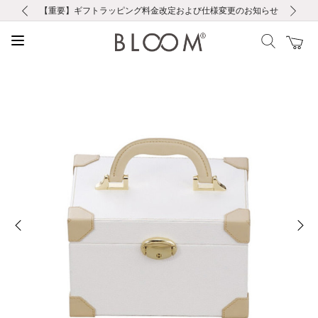
前の画像
次の画像
【重要】ギフトラッピング料金改定および仕様変更のお知らせ
【重要】令和８年熊本地震に伴う集配への影響について
【重要】令和８年熊本地震に伴う集配への影響について
税込5,500円以上で送料無料｜最短24時間以内に発送
会員限定！レビュー投稿で100ポイントプレゼント
新規LINE友だち登録で500円クーポンプレゼント
新規会員登録で1000ポイントプレゼント！
【重要】夏季休業の営業についてのご案内
お修理・アフターサービスのご案内
お修理・アフターサービスのご案内
前の画像
次の