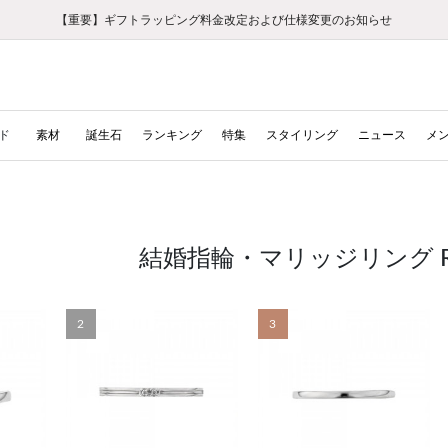
【重要】ギフトラッピング料金改定および仕様変更のお知らせ
【重要】令和８年熊本地震に伴う集配への影響について
【重要】令和８年熊本地震に伴う集配への影響について
税込5,500円以上で送料無料｜最短24時間以内に発送
会員限定！レビュー投稿で100ポイントプレゼント
新規LINE友だち登録で500円クーポンプレゼント
新規会員登録で1000ポイントプレゼント！
【重要】夏季休業の営業についてのご案内
お修理・アフターサービスのご案内
お修理・アフターサービスのご案内
ド
素材
誕生石
ランキング
特集
スタイリング
ニュース
メ
結婚指輪・マリッジリング RA
2
3