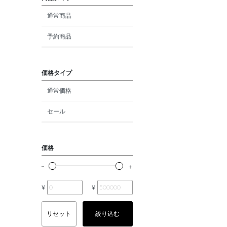
ダイヤモンド
通常商品
モルガナイト
予約商品
クォーツ
エメラルド
価格タイプ
通常価格
パール
セール
ムーンストーン
ルビー
価格
ペリドット
サファイア
¥
¥
トルマリン
リセット
絞り込む
オパール