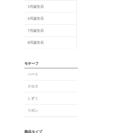
5月誕生石
6月誕生石
7月誕生石
8月誕生石
9月誕生石
モチーフ
10月誕生石
ハート
11月誕生石
クロス
12月誕生石
しずく
ガーネット
リボン
アメジスト
アクアマリン
商品タイプ