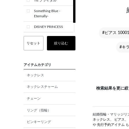
Tis ブライダル
Something Blue -
Eternally-
DISNEY PRINCESS
#ピアス 10001
CREST+
リセット
絞り込む
#キ
アイテムカテゴリ
ネックレス
ネックレスチャーム
検索結果を更に絞
チェーン
リング（指輪）
結婚指輪・マリッジリング
ネックレス
、
ピアス
、
ピンキーリング
や
先行予約アイテム
も