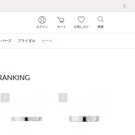
次の画像
ログイン
カート
お気に入り
検索
ンバーズ
ブライダル
セール
NKING
4
5