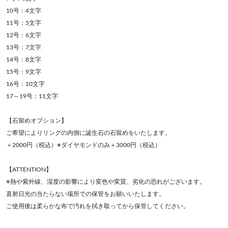
10号：4文字
11号：5文字
12号：6文字
13号：7文字
14号：8文字
15号：9文字
16号：10文字
17～19号：11文字
【石留めオプション】
ご希望によりリングの内側に誕生石の石留めをいたします。
＋2000円（税込）※ダイヤモンドのみ＋3000円（税込）
【ATTENTION】
※熱や紫外線、湿度の影響により変色や変質、劣化の恐れがございます。
直射日光の当たらない場所での保管をお願いいたします。
ご使用後は柔らかな布で汚れを拭き取ってから保管してください。