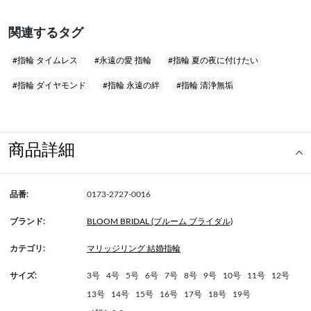
関連するタグ
#指輪 タイムレス
#永遠の愛 指輪
#指輪 夏の夜に付けたい
#指輪 ダイヤモンド
#指輪 永遠の絆
#指輪 清浄無垢
商品詳細
品番:
0173-2727-0016
ブランド:
BLOOM BRIDAL (ブルーム ブライダル)
カテゴリ:
マリッジリング 結婚指輪
サイズ:
3号
4号
5号
6号
7号
8号
9号
10号
11号
12号
13号
14号
15号
16号
17号
18号
19号