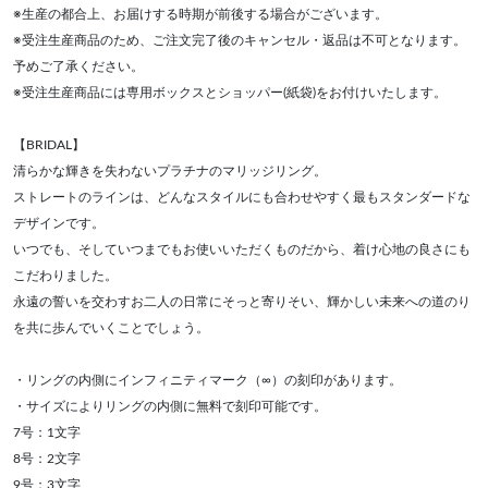
※生産の都合上、お届けする時期が前後する場合がございます。
※受注生産商品のため、ご注文完了後のキャンセル・返品は不可となります。
予めご了承ください。
※受注生産商品には専用ボックスとショッパー(紙袋)をお付けいたします。
【BRIDAL】
清らかな輝きを失わないプラチナのマリッジリング。
ストレートのラインは、どんなスタイルにも合わせやすく最もスタンダードな
デザインです。
いつでも、そしていつまでもお使いいただくものだから、着け心地の良さにも
こだわりました。
永遠の誓いを交わすお二人の日常にそっと寄りそい、輝かしい未来への道のり
を共に歩んでいくことでしょう。
・リングの内側にインフィニティマーク（∞）の刻印があります。
・サイズによりリングの内側に無料で刻印可能です。
7号：1文字
8号：2文字
9号：3文字