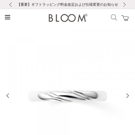
前の画像
次の画像
【重要】ギフトラッピング料金改定および仕様変更のお知らせ
【重要】令和８年熊本地震に伴う集配への影響について
【重要】令和８年熊本地震に伴う集配への影響について
税込5,500円以上で送料無料｜最短24時間以内に発送
会員限定！レビュー投稿で100ポイントプレゼント
新規LINE友だち登録で500円クーポンプレゼント
新規会員登録で1000ポイントプレゼント！
【重要】夏季休業の営業についてのご案内
お修理・アフターサービスのご案内
お修理・アフターサービスのご案内
前の画像
次の