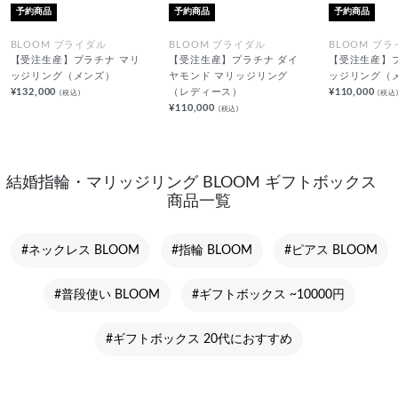
予約商品
予約商品
予約商品
BLOOM ブライダル
BLOOM ブライダル
BLOOM ブ
【受注生産】プラチナ マリ
【受注生産】プラチナ ダイ
【受注生産】
ッジリング（メンズ）
ヤモンド マリッジリング
ッジリング（
¥132,000
（レディース）
¥110,000
(税込)
(税込
¥110,000
(税込)
結婚指輪・マリッジリング BLOOM ギフトボックス
商品一覧
#ネックレス BLOOM
#指輪 BLOOM
#ピアス BLOOM
#普段使い BLOOM
#ギフトボックス ~10000円
#ギフトボックス 20代におすすめ