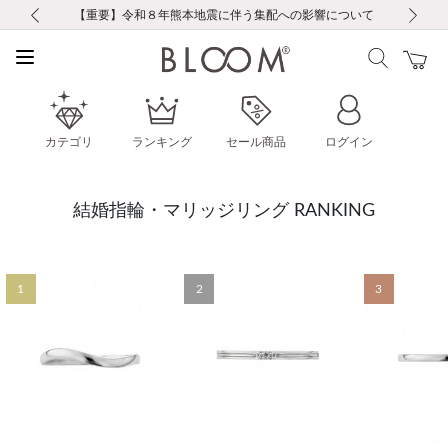
前の画像
次の画像
【重要】ギフトラッピング料金改定および仕様変更のお知らせ
【重要】令和８年熊本地震に伴う集配への影響について
税込5,500円以上で送料無料｜最短24時間以内に発送
会員限定！レビュー投稿で100ポイントプレゼント
会員限定！レビュー投稿で100ポイントプレゼント
新規LINE友だち登録で500円クーポンプレゼント
新規会員登録で1000ポイントプレゼント！
【重要】夏季休業の営業についてのご案内
【重要】夏季休業の営業についてのご案内
カテゴリ
ランキング
セール商品
ログイン
結婚指輪・マリッジリング RANKING
1
2
3