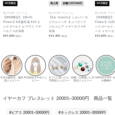
WEB限定
再入荷
店舗CUSTOMIZE
WEB限定
BLOOM ブルーム
BLOOM ブルーム
BLOOM ブル
【WEB限定】【Birth
【Ear Jewelry】シルバー ロ
【WEB限定】【
Flower】8月誕生花 K10 ピ
ジウムメッキ キュービック
Flower】12
ンクゴールド ヒマワリ イヤ
ジルコニア イヤーカフ ※片
ンクゴールド
ーカフ ※片耳用
耳用
ーズ イヤーカ
¥19,800
¥14,300
¥19,800
(税込)
(税込)
(税込)
イヤーカフ ブレスレット 20001~30000円 商品一覧
#ピアス 20001~30000円
#ネックレス 20001~30000円