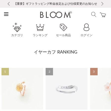
前の画像
次の画像
【重要】ギフトラッピング料金改定および仕様変更のお知らせ
【重要】令和８年熊本地震に伴う集配への影響について
【重要】令和８年熊本地震に伴う集配への影響について
税込5,500円以上で送料無料｜最短24時間以内に発送
会員限定！レビュー投稿で100ポイントプレゼント
LINE友だち登録で500円クーポンプレゼント
新規会員登録で1000ポイントプレゼント！
【重要】夏季休業の営業についてのご案内
お修理・アフターサービスのご案内
お修理・アフターサービスのご案内
カテゴリ
ランキング
セール商品
ログイン
イヤーカフ RANKING
1
2
3