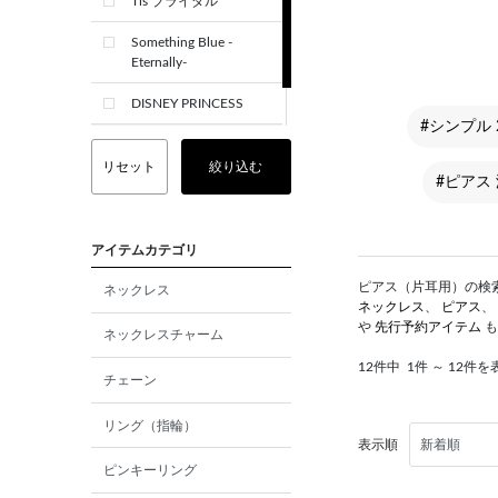
Tis ブライダル
Something Blue -
Eternally-
DISNEY PRINCESS
#シンプル
CREST+
リセット
絞り込む
#ピアス
アイテムカテゴリ
ピアス（片耳用）の検索結
ネックレス
ネックレス
、
ピアス
、
や
先行予約アイテム
も
ネックレスチャーム
12件中
1件 ～ 12件を
チェーン
リング（指輪）
表示順
ピンキーリング