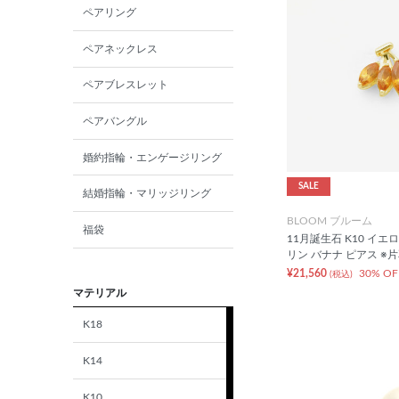
ペアリング
ペアネックレス
ペアブレスレット
ペアバングル
婚約指輪・エンゲージリング
SALE
結婚指輪・マリッジリング
BLOOM ブルーム
福袋
11月誕生石 K10 イエ
リン バナナ ピアス ※
¥21,560
30% OF
(税込)
マテリアル
K18
K14
K10