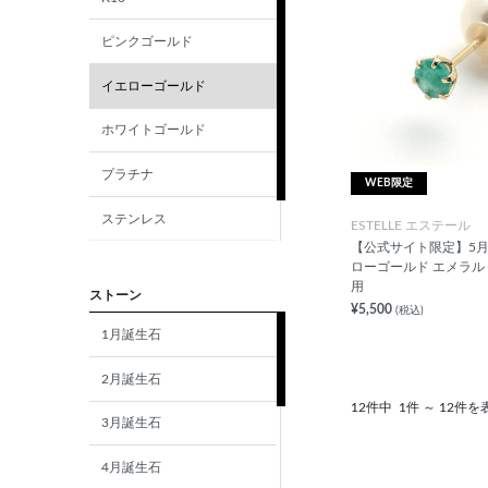
ピンクゴールド
イエローゴールド
ホワイトゴールド
プラチナ
WEB限定
ステンレス
ESTELLE エステール
【公式サイト限定】5月誕
シルバー
ローゴールド エメラルド
用
ストーン
¥5,500
(税込)
1月誕生石
2月誕生石
12件中
1件 ～ 12件を
3月誕生石
4月誕生石