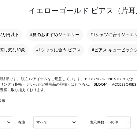
イエローゴールド ピアス（片耳
 2万円以下
#夏のおすすめジュエリー
#Tシャツに合うジュエ
 涼し気な印象
#Tシャツに合う ピアス
#ピアス キュービック
果です。 現在12アイテムをご用意しています。 BLOOM ONLINE STOREでは
リング（指輪）
といった定番商品の品揃えはもちろん、
BLOOM
、
ACCESSORIE
豊富に取り揃えております。
表示
在庫
表示件数