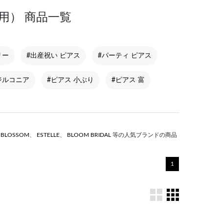
用） 商品一覧
リー
#出産祝い ピアス
#パーティ ピアス
ジルコニア
#ピアス 小ぶり
#ピアス 富
S BLOSSOM
、
ESTELLE
、
BLOOM BRIDAL
等の人気ブランドの商品
1