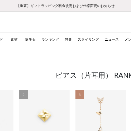
【重要】ギフトラッピング料金改定および仕様変更のお知らせ
【重要】令和８年熊本地震に伴う集配への影響について
【重要】令和８年熊本地震に伴う集配への影響について
税込5,500円以上で送料無料｜最短24時間以内に発送
会員限定！レビュー投稿で100ポイントプレゼント
新規LINE友だち登録で500円クーポンプレゼント
新規会員登録で1000ポイントプレゼント！
【重要】夏季休業の営業についてのご案内
お修理・アフターサービスのご案内
お修理・アフターサービスのご案内
ド
素材
誕生石
ランキング
特集
スタイリング
ニュース
メ
ピアス（片耳用） RANK
2
3