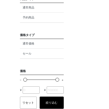
ダイヤモンド
通常商品
モルガナイト
予約商品
クォーツ
エメラルド
価格タイプ
通常価格
パール
セール
ムーンストーン
ルビー
価格
ペリドット
サファイア
¥
¥
トルマリン
リセット
絞り込む
オパール