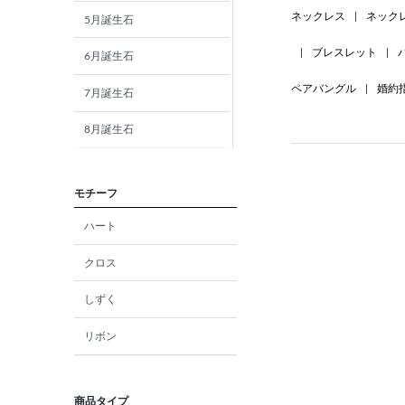
ネックレス
|
ネック
5月誕生石
|
ブレスレット
|
6月誕生石
ペアバングル
|
婚約
7月誕生石
8月誕生石
9月誕生石
モチーフ
10月誕生石
ハート
11月誕生石
クロス
12月誕生石
しずく
ガーネット
リボン
アメジスト
アクアマリン
商品タイプ