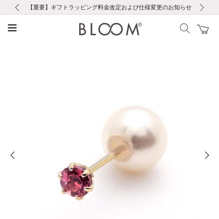
前の画像
次の画像
【重要】ギフトラッピング料金改定および仕様変更のお知らせ
【重要】令和８年熊本地震に伴う集配への影響について
【重要】令和８年熊本地震に伴う集配への影響について
税込5,500円以上で送料無料｜最短24時間以内に発送
会員限定！レビュー投稿で100ポイントプレゼント
新規LINE友だち登録で500円クーポンプレゼント
新規会員登録で1000ポイントプレゼント！
【重要】夏季休業の営業についてのご案内
お修理・アフターサービスのご案内
お修理・アフターサービスのご案内
前の画像
次の