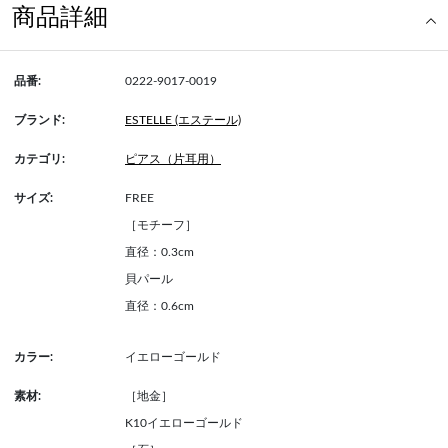
商品詳細
品番:
0222-9017-0019
ブランド:
ESTELLE (エステール)
カテゴリ:
ピアス（片耳用）
サイズ:
FREE
［モチーフ］
直径：0.3cm
貝パール
直径：0.6cm
カラー:
イエローゴールド
素材:
［地金］
K10イエローゴールド