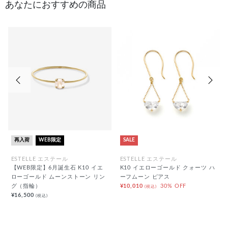
あなたにおすすめの商品
前の画像
次の
再入荷
WEB限定
SALE
ESTELLE エステール
ESTELLE エステール
【WEB限定】6月誕生石 K10 イエ
K10 イエローゴールド クォーツ ハ
ローゴールド ムーンストーン リン
ーフムーン ピアス
グ（指輪）
¥10,010
30% OFF
(税込)
¥16,500
(税込)