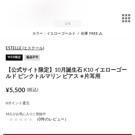
サ
1
/6
カラー：イエローゴールド
/
在庫
FREE:△
ESTELLE (エステール)
WEB限定
返品不可
【公式サイト限定】10月誕生石 K10 イエローゴー
ルド ピンクトルマリン ピアス ※片耳用
¥5,500
(税込)
0ポイント還元
16
人がお気に入りに登録中
（0件のレビュー）