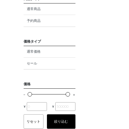
ダイヤモンド
通常商品
モルガナイト
予約商品
クォーツ
エメラルド
価格タイプ
通常価格
パール
セール
ムーンストーン
ルビー
価格
ペリドット
サファイア
¥
¥
トルマリン
リセット
絞り込む
オパール