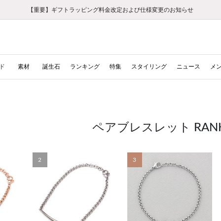
【重要】ギフトラッピング料金改定および仕様変更のお知らせ
【重要】令和８年熊本地震に伴う集配への影響について
【重要】令和８年熊本地震に伴う集配への影響について
税込5,500円以上で送料無料｜最短24時間以内に発送
会員限定！レビュー投稿で100ポイントプレゼント
新規LINE友だち登録で500円クーポンプレゼント
新規会員登録で1000ポイントプレゼント！
【重要】夏季休業の営業についてのご案内
お修理・アフターサービスのご案内
お修理・アフターサービスのご案内
ド
素材
誕生石
ランキング
特集
スタイリング
ニュース
メ
ペアブレスレット RANK
2
3