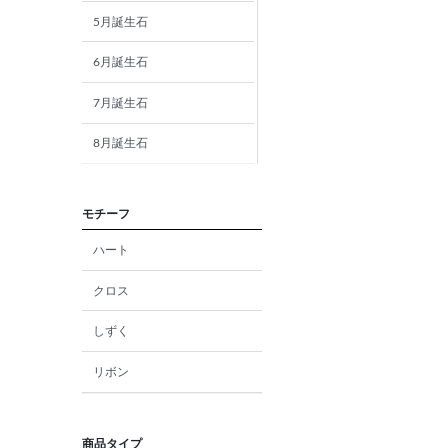
5月誕生石
6月誕生石
7月誕生石
8月誕生石
9月誕生石
モチーフ
10月誕生石
ハート
11月誕生石
クロス
12月誕生石
しずく
ガーネット
リボン
アメジスト
アクアマリン
商品タイプ