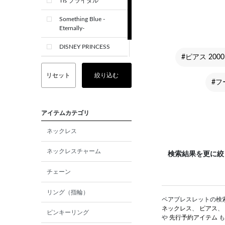
Tis ブライダル
Something Blue -
Eternally-
DISNEY PRINCESS
#ピアス 2000
CREST+
リセット
絞り込む
#フ
アイテムカテゴリ
ネックレス
ネックレスチャーム
検索結果を更に絞
チェーン
リング（指輪）
ペアブレスレットの検索結
ネックレス
、
ピアス
、
ピンキーリング
や
先行予約アイテム
も