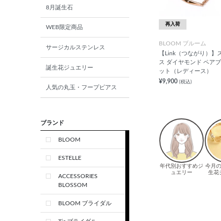
8月誕生石
再入荷
WEB限定商品
BLOOM ブルーム
サージカルステンレス
【Link（つながり）】
ス ダイヤモンド ペア
誕生花ジュエリー
ット（レディース）
¥9,900
(税込)
人気の丸玉・フープピアス
ブランド
BLOOM
ESTELLE
ACCESSORIES
BLOSSOM
BLOOM ブライダル