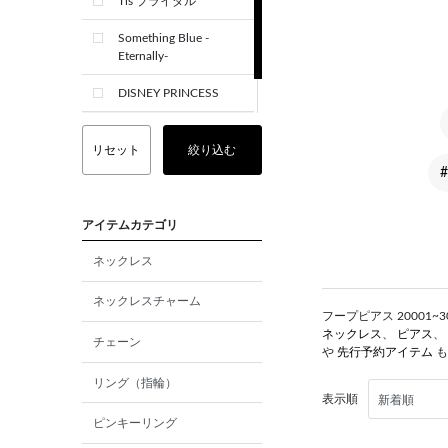
Tis ブライダル
Something Blue -
Eternally-
DISNEY PRINCESS
CREST+
リセット
絞り込む
アイテムカテゴリ
ネックレス
ネックレスチャーム
フープピアス 20001~
ネックレス
、
ピアス
、
チェーン
や
先行予約アイテム
も
リング（指輪）
表示順
ピンキーリング