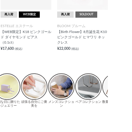
再入荷
WEB限定
再入荷
SOLDOUT
ESTELLE エステール
BLOOM ブルーム
【WEB限定】K18 ピンクゴール
【Birth Flower】8月誕生花 K10
ド ダイヤモンド ピアス
ピンクゴールド ヒマワリ ネッ
（0.1ct）
クレス
¥17,600
¥22,000
(税込)
(税込)