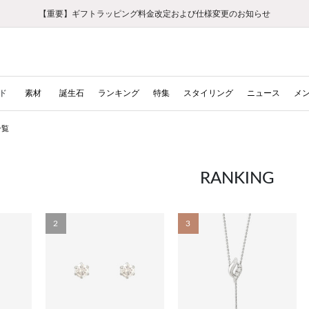
【重要】ギフトラッピング料金改定および仕様変更のお知らせ
【重要】令和８年熊本地震に伴う集配への影響について
【重要】令和８年熊本地震に伴う集配への影響について
税込5,500円以上で送料無料｜最短24時間以内に発送
会員限定！レビュー投稿で100ポイントプレゼント
新規LINE友だち登録で500円クーポンプレゼント
新規会員登録で1000ポイントプレゼント！
【重要】夏季休業の営業についてのご案内
お修理・アフターサービスのご案内
お修理・アフターサービスのご案内
ド
素材
誕生石
ランキング
特集
スタイリング
ニュース
メ
一覧
RANKING
2
3