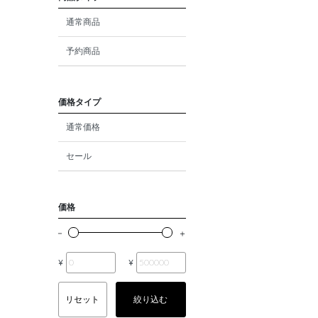
ダイヤモンド
通常商品
モルガナイト
予約商品
クォーツ
エメラルド
価格タイプ
通常価格
パール
セール
ムーンストーン
ルビー
価格
ペリドット
サファイア
¥
¥
トルマリン
リセット
絞り込む
オパール