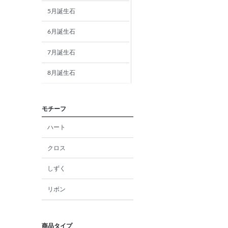
5月誕生石
6月誕生石
7月誕生石
8月誕生石
9月誕生石
モチーフ
10月誕生石
ハート
11月誕生石
クロス
12月誕生石
しずく
ガーネット
リボン
アメジスト
アクアマリン
商品タイプ