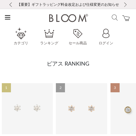
前の画像
次の画像
【重要】ギフトラッピング料金改定および仕様変更のお知らせ
【重要】令和８年熊本地震に伴う集配への影響について
【重要】令和８年熊本地震に伴う集配への影響について
税込5,500円以上で送料無料｜最短24時間以内に発送
会員限定！レビュー投稿で100ポイントプレゼント
新規LINE友だち登録で500円クーポンプレゼント
新規会員登録で1000ポイントプレゼント！
【重要】夏季休業の営業についてのご案内
お修理・アフターサービスのご案内
お修理・アフターサービスのご案内
カテゴリ
ランキング
セール商品
ログイン
ピアス RANKING
1
2
3