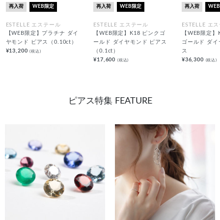
再入荷
WEB限定
再入荷
WEB限定
再入荷
WE
ESTELLE エステール
ESTELLE エステール
ESTELLE エ
【WEB限定】プラチナ ダイ
【WEB限定】K18 ピンクゴ
【WEB限定】
ヤモンド ピアス（0.10ct）
ールド ダイヤモンド ピアス
ゴールド ダイ
¥13,200
（0.1ct）
ス
(税込)
¥17,600
¥36,300
(税込)
(税込)
ピアス特集 FEATURE