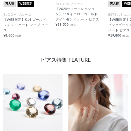
再入荷
WEB限定
再入荷
WE
BLOOM ブルーム
【2026サマーコレクショ
ン】K18 イエローゴールド
BLOOM ブルーム
ESTELLE エ
ダイヤモンド ハート ピアス
【WEB限定】K14 ゴールド
【WEB限定】2
¥38,500
(税込)
フィルド ハート フープ ピア
ピンクゴール
ス
ハート ピアス
¥8,800
¥19,800
(税込)
(税込)
ピアス特集 FEATURE