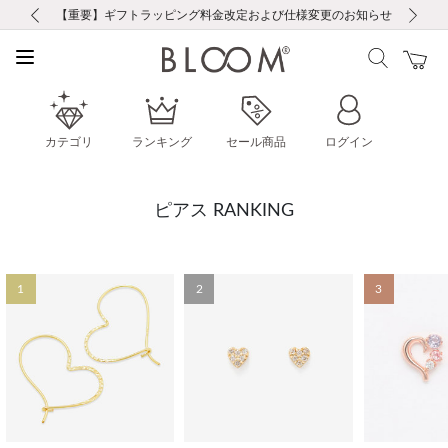
前の画像
次の画像
【重要】ギフトラッピング料金改定および仕様変更のお知らせ
【重要】令和８年熊本地震に伴う集配への影響について
【重要】令和８年熊本地震に伴う集配への影響について
税込5,500円以上で送料無料｜最短24時間以内に発送
会員限定！レビュー投稿で100ポイントプレゼント
LINE友だち登録で500円クーポンプレゼント
新規会員登録で1000ポイントプレゼント！
【重要】夏季休業の営業についてのご案内
お修理・アフターサービスのご案内
お修理・アフターサービスのご案内
カテゴリ
ランキング
セール商品
ログイン
ピアス RANKING
1
2
3