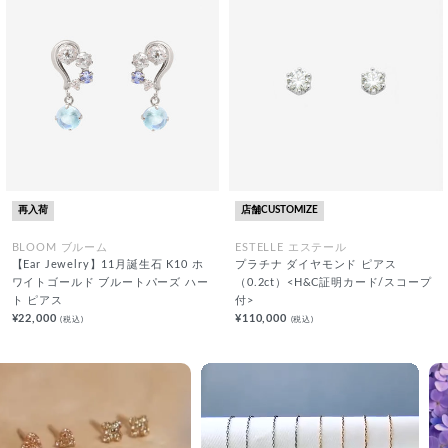
再入荷
店舗CUSTOMIZE
BLOOM ブルーム
ESTELLE エステール
【Ear Jewelry】11月誕生石 K10 ホ
プラチナ ダイヤモンド ピアス
ワイトゴールド ブルートパーズ ハー
（0.2ct）<H&C証明カード/スコープ
ト ピアス
付>
¥22,000
¥110,000
(税込)
(税込)