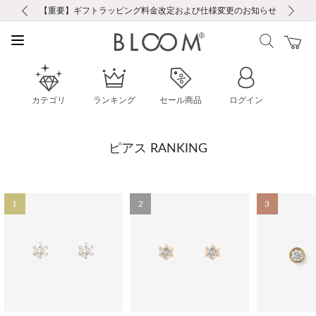
前の画像
次の画像
【重要】ギフトラッピング料金改定および仕様変更のお知らせ
【重要】令和８年熊本地震に伴う集配への影響について
【重要】令和８年熊本地震に伴う集配への影響について
税込5,500円以上で送料無料｜最短24時間以内に発送
会員限定！レビュー投稿で100ポイントプレゼント
新規LINE友だち登録で500円クーポンプレゼント
新規会員登録で1000ポイントプレゼント！
【重要】夏季休業の営業についてのご案内
お修理・アフターサービスのご案内
お修理・アフターサービスのご案内
カテゴリ
ランキング
セール商品
ログイン
ピアス RANKING
1
2
3