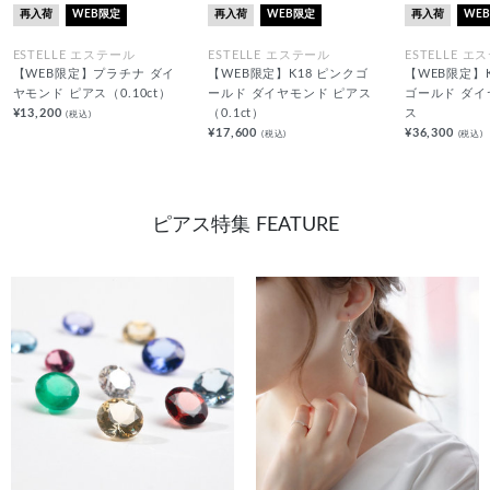
再入荷
WEB限定
再入荷
WEB限定
再入荷
WE
ESTELLE エステール
ESTELLE エステール
ESTELLE エ
【WEB限定】プラチナ ダイ
【WEB限定】K18 ピンクゴ
【WEB限定】
ヤモンド ピアス（0.10ct）
ールド ダイヤモンド ピアス
ゴールド ダイ
¥13,200
（0.1ct）
ス
(税込)
¥17,600
¥36,300
(税込)
(税込)
ピアス特集 FEATURE