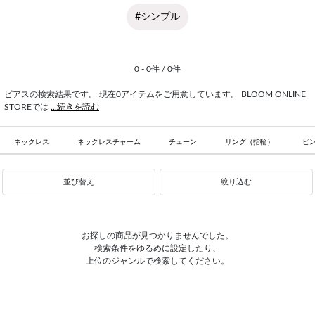
#シンプル
0 - 0件 / 0件
ピアスの検索結果です。 現在0アイテムをご用意しています。 BLOOM ONLINE
STOREでは
...続きを読む
ネックレス
ネックレスチャーム
チェーン
リング（指輪）
ピ
並び替え
絞り込む
お探しの商品が見つかりませんでした。
検索条件をゆるめに設定したり、
上位のジャンルで検索してください。