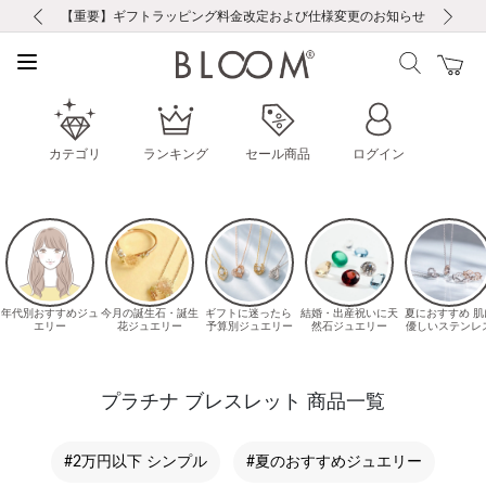
前の画像
次の画像
【重要】ギフトラッピング料金改定および仕様変更のお知らせ
【重要】令和８年熊本地震に伴う集配への影響について
【重要】令和８年熊本地震に伴う集配への影響について
税込5,500円以上で送料無料｜最短24時間以内に発送
会員限定！レビュー投稿で100ポイントプレゼント
新規LINE友だち登録で500円クーポンプレゼント
新規会員登録で1000ポイントプレゼント！
【重要】夏季休業の営業についてのご案内
お修理・アフターサービスのご案内
お修理・アフターサービスのご案内
カテゴリ
ランキング
セール商品
ログイン
プラチナ ブレスレット 商品一覧
#2万円以下 シンプル
#夏のおすすめジュエリー