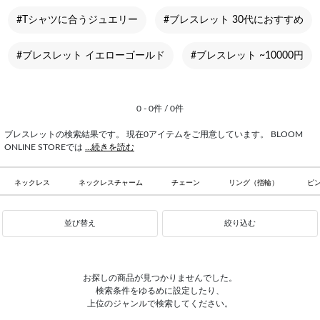
#Tシャツに合うジュエリー
#ブレスレット 30代におすすめ
#ブレスレット イエローゴールド
#ブレスレット ~10000円
0 - 0件 / 0件
ブレスレットの検索結果です。 現在0アイテムをご用意しています。 BLOOM
ONLINE STOREでは
...続きを読む
ネックレス
ネックレスチャーム
チェーン
リング（指輪）
ピ
並び替え
絞り込む
お探しの商品が見つかりませんでした。
検索条件をゆるめに設定したり、
上位のジャンルで検索してください。