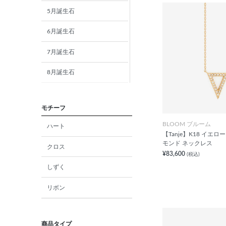
5月誕生石
6月誕生石
7月誕生石
8月誕生石
9月誕生石
モチーフ
10月誕生石
BLOOM ブルーム
ハート
11月誕生石
【Tanje】K18 イエ
モンド ネックレス
クロス
¥83,600
12月誕生石
(税込)
しずく
ガーネット
リボン
アメジスト
アクアマリン
商品タイプ