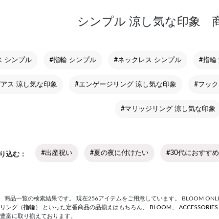
シンプル 涼し気な印象 
ス シンプル
#指輪 シンプル
#ネックレス シンプル
#指輪
ピアス 涼し気な印象
#エンゲージリング 涼し気な印象
#フッ
#マリッジリング 涼し気な印象
#出産祝い
#夏の夜に付けたい
#30代におすすめ
り込む
商品一覧の検索結果です。 現在256アイテムをご用意しています。 BLOOM ONLIN
リング（指輪）
といった定番商品の品揃えはもちろん、
BLOOM
、
ACCESSORIE
豊富に取り揃えております。