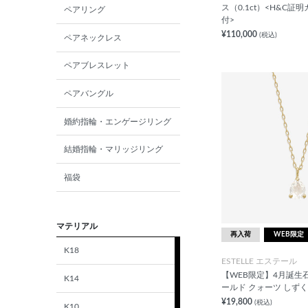
ス（0.1ct）<H&C証
ペアリング
付>
¥110,000
(税込)
ペアネックレス
ペアブレスレット
ペアバングル
婚約指輪・エンゲージリング
結婚指輪・マリッジリング
福袋
マテリアル
再入荷
WEB限定
K18
ESTELLE エステール
【WEB限定】4月誕生石
K14
ールド クォーツ しずく
¥19,800
(税込)
K10