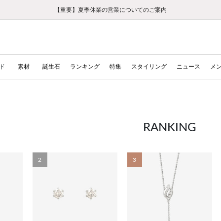
【重要】ギフトラッピング料金改定および仕様変更のお知らせ
【重要】令和８年熊本地震に伴う集配への影響について
【重要】令和８年熊本地震に伴う集配への影響について
税込5,500円以上で送料無料｜最短24時間以内に発送
会員限定！レビュー投稿で100ポイントプレゼント
新規LINE友だち登録で500円クーポンプレゼント
新規会員登録で1000ポイントプレゼント！
【重要】夏季休業の営業についてのご案内
お修理・アフターサービスのご案内
お修理・アフターサービスのご案内
ド
素材
誕生石
ランキング
特集
スタイリング
ニュース
メ
RANKING
2
3