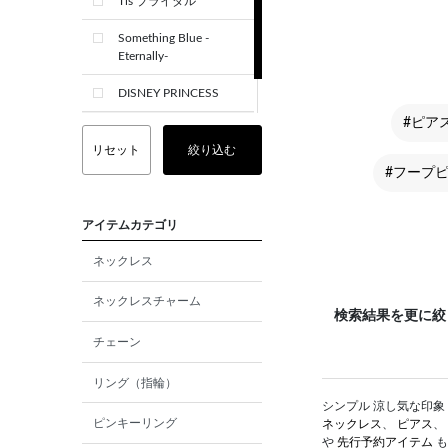
Tis ブライダル
Something Blue -
Eternally-
DISNEY PRINCESS
#ピア
CREST+
リセット
絞り込む
#フープ
アイテムカテゴリ
ネックレス
ネックレスチャーム
検索結果を更に絞
チェーン
リング（指輪）
シンプル 涼し気な印象 
ピンキーリング
ネックレス
、
ピアス
、
や
先行予約アイテム
も