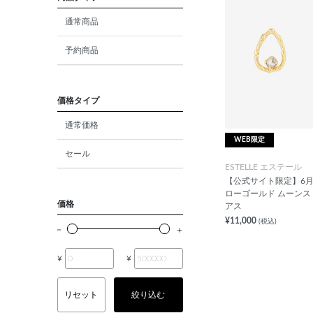
ダイヤモンド
通常商品
モルガナイト
予約商品
クォーツ
エメラルド
価格タイプ
通常価格
パール
WEB限定
セール
ムーンストーン
ESTELLE エステール
【公式サイト限定】6月誕
ルビー
ローゴールド ムーンス
価格
アス
ペリドット
¥11,000
(税込)
サファイア
¥
¥
トルマリン
リセット
絞り込む
オパール