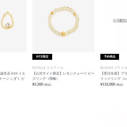
WEB限定
予約商品
ESTELLE エステール
BLOOM ブライ
生石 K10 イエ
【公式サイト限定】レモンクォーツ ビー
【受注生産】プラ
トーン しずく ピ
ズリング（指輪）
リッジリング（
¥3,300
¥132,000
(税込)
(税込)