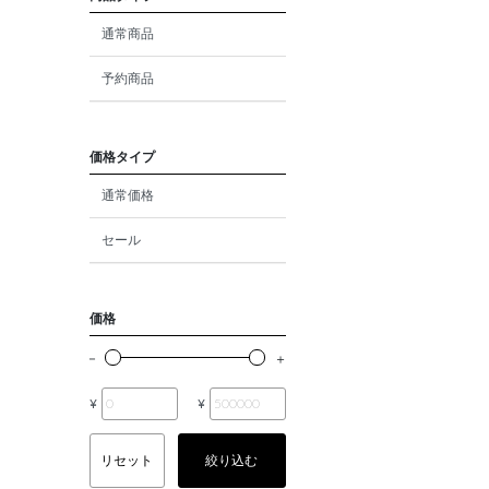
ダイヤモンド
通常商品
モルガナイト
予約商品
クォーツ
エメラルド
価格タイプ
通常価格
パール
セール
ムーンストーン
ルビー
価格
ペリドット
サファイア
¥
¥
トルマリン
リセット
絞り込む
オパール