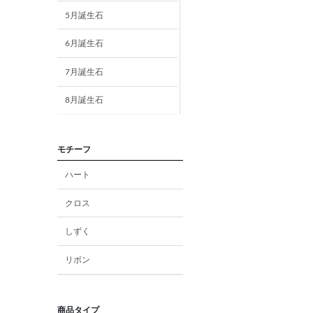
5月誕生石
6月誕生石
7月誕生石
8月誕生石
9月誕生石
モチーフ
10月誕生石
ハート
11月誕生石
クロス
12月誕生石
しずく
ガーネット
リボン
アメジスト
アクアマリン
商品タイプ