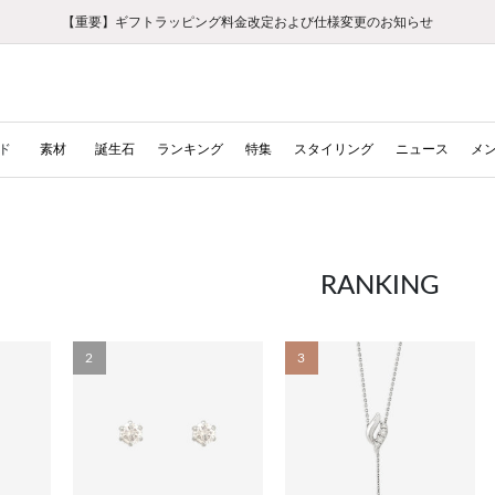
【重要】ギフトラッピング料金改定および仕様変更のお知らせ
【重要】令和８年熊本地震に伴う集配への影響について
【重要】令和８年熊本地震に伴う集配への影響について
税込5,500円以上で送料無料｜最短24時間以内に発送
会員限定！レビュー投稿で100ポイントプレゼント
新規LINE友だち登録で500円クーポンプレゼント
新規会員登録で1000ポイントプレゼント！
【重要】夏季休業の営業についてのご案内
お修理・アフターサービスのご案内
お修理・アフターサービスのご案内
ド
素材
誕生石
ランキング
特集
スタイリング
ニュース
メ
RANKING
2
3