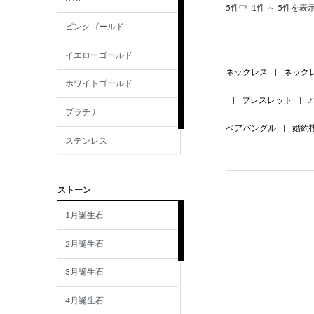
5件中
1件 ～ 5件を表
ピンクゴールド
イエローゴールド
ネックレス
|
ネック
ホワイトゴールド
|
ブレスレット
|
プラチナ
ペアバングル
|
婚約
ステンレス
シルバー
ストーン
1月誕生石
2月誕生石
3月誕生石
4月誕生石