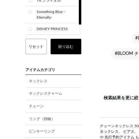
Tis ブライダル
Something Blue -
Eternally-
DISNEY PRINCESS
#
CREST+
リセット
絞り込む
#BLOOM
アイテムカテゴリ
ネックレス
ネックレスチャーム
検索結果を更に絞
チェーン
リング（指輪）
チェーンネックレス 50
ピンキーリング
ネックレス
、
ピアス
、
や
先行予約アイテム
も