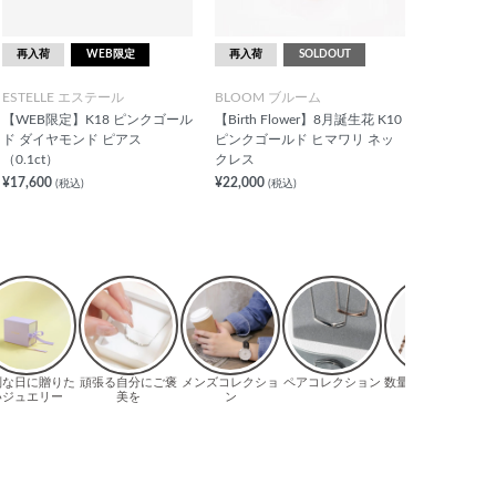
再入荷
WEB限定
再入荷
SOLDOUT
ESTELLE エステール
BLOOM ブルーム
【WEB限定】K18 ピンクゴール
【Birth Flower】8月誕生花 K10
ド ダイヤモンド ピアス
ピンクゴールド ヒマワリ ネッ
（0.1ct）
クレス
¥17,600
¥22,000
(税込)
(税込)