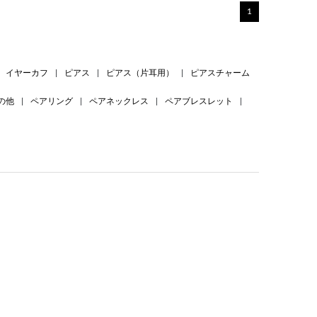
1
イヤーカフ
|
ピアス
|
ピアス（片耳用）
|
ピアスチャーム
の他
|
ペアリング
|
ペアネックレス
|
ペアブレスレット
|