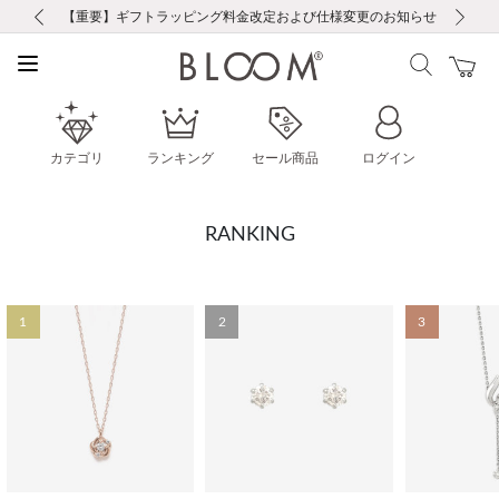
前の画像
次の画像
【重要】ギフトラッピング料金改定および仕様変更のお知らせ
【重要】令和８年熊本地震に伴う集配への影響について
【重要】令和８年熊本地震に伴う集配への影響について
税込5,500円以上で送料無料｜最短24時間以内に発送
会員限定！レビュー投稿で100ポイントプレゼント
新規LINE友だち登録で500円クーポンプレゼント
新規会員登録で1000ポイントプレゼント！
【重要】夏季休業の営業についてのご案内
お修理・アフターサービスのご案内
お修理・アフターサービスのご案内
カテゴリ
ランキング
セール商品
ログイン
RANKING
1
2
3