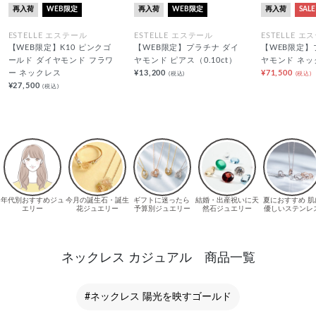
再入荷
WEB限定
再入荷
WEB限定
再入荷
SALE
ESTELLE エステール
ESTELLE エステール
ESTELLE エ
【WEB限定】K10 ピンクゴ
【WEB限定】プラチナ ダイ
【WEB限定】
ールド ダイヤモンド フラワ
ヤモンド ピアス（0.10ct）
ヤモンド ネッ
ー ネックレス
¥13,200
¥71,500
(税込)
(税込)
¥27,500
(税込)
ネックレス カジュアル 商品一覧
#ネックレス 陽光を映すゴールド