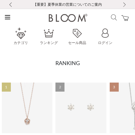
前の画像
次の画像
【重要】ギフトラッピング料金改定および仕様変更のお知らせ
【重要】令和８年熊本地震に伴う集配への影響について
【重要】令和８年熊本地震に伴う集配への影響について
税込5,500円以上で送料無料｜最短24時間以内に発送
会員限定！レビュー投稿で100ポイントプレゼント
新規LINE友だち登録で500円クーポンプレゼント
新規会員登録で1000ポイントプレゼント！
【重要】夏季休業の営業についてのご案内
お修理・アフターサービスのご案内
お修理・アフターサービスのご案内
カテゴリ
ランキング
セール商品
ログイン
RANKING
1
2
3