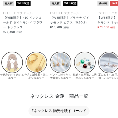
再入荷
WEB限定
再入荷
WEB限定
再入荷
SALE
ESTELLE エステール
ESTELLE エステール
ESTELLE エ
【WEB限定】K10 ピンクゴ
【WEB限定】プラチナ ダイ
【WEB限定】
ールド ダイヤモンド フラワ
ヤモンド ピアス（0.10ct）
ヤモンド ネッ
ー ネックレス
¥13,200
¥71,500
(税込)
(税込)
¥27,500
(税込)
ネックレス 金運 商品一覧
#ネックレス 陽光を映すゴールド