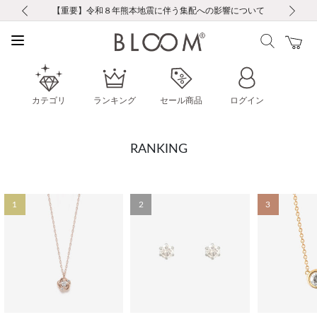
前の画像
次の画像
【重要】ギフトラッピング料金改定および仕様変更のお知らせ
【重要】令和８年熊本地震に伴う集配への影響について
税込5,500円以上で送料無料｜最短24時間以内に発送
会員限定！レビュー投稿で100ポイントプレゼント
会員限定！レビュー投稿で100ポイントプレゼント
新規LINE友だち登録で500円クーポンプレゼント
新規会員登録で1000ポイントプレゼント！
【重要】夏季休業の営業についてのご案内
【重要】夏季休業の営業についてのご案内
カテゴリ
ランキング
セール商品
ログイン
RANKING
1
2
3