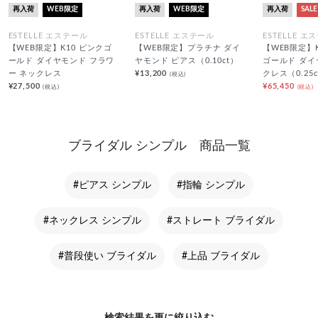
再入荷
WEB限定
再入荷
WEB限定
再入荷
SALE
ESTELLE エステール
ESTELLE エステール
ESTELLE エ
【WEB限定】K10 ピンクゴ
【WEB限定】プラチナ ダイ
【WEB限定】
ールド ダイヤモンド フラワ
ヤモンド ピアス（0.10ct）
ゴールド ダイ
ー ネックレス
¥13,200
クレス（0.25c
(税込)
¥27,500
¥65,450
(税込)
(税込)
ブライダル シンプル 商品一覧
#ピアス シンプル
#指輪 シンプル
#ネックレス シンプル
#ストレート ブライダル
#普段使い ブライダル
#上品 ブライダル