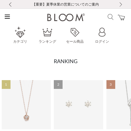
前の画像
次の画像
【重要】ギフトラッピング料金改定および仕様変更のお知らせ
【重要】令和８年熊本地震に伴う集配への影響について
【重要】令和８年熊本地震に伴う集配への影響について
税込5,500円以上で送料無料｜最短24時間以内に発送
会員限定！レビュー投稿で100ポイントプレゼント
新規LINE友だち登録で500円クーポンプレゼント
新規会員登録で1000ポイントプレゼント！
【重要】夏季休業の営業についてのご案内
お修理・アフターサービスのご案内
お修理・アフターサービスのご案内
カテゴリ
ランキング
セール商品
ログイン
RANKING
1
2
3