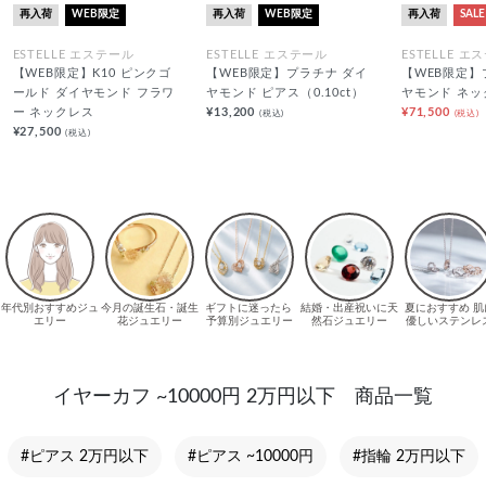
再入荷
WEB限定
再入荷
WEB限定
再入荷
SALE
ESTELLE エステール
ESTELLE エステール
ESTELLE エ
【WEB限定】K10 ピンクゴ
【WEB限定】プラチナ ダイ
【WEB限定】
ールド ダイヤモンド フラワ
ヤモンド ピアス（0.10ct）
ヤモンド ネッ
ー ネックレス
¥13,200
¥71,500
(税込)
(税込)
¥27,500
(税込)
イヤーカフ ~10000円 2万円以下 商品一覧
#ピアス 2万円以下
#ピアス ~10000円
#指輪 2万円以下