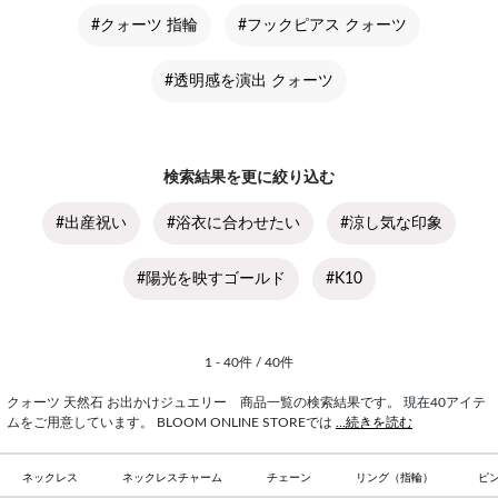
#クォーツ 指輪
#フックピアス クォーツ
#透明感を演出 クォーツ
検索結果を更に絞り込む
#出産祝い
#浴衣に合わせたい
#涼し気な印象
#陽光を映すゴールド
#K10
1 - 40件 / 40件
クォーツ 天然石 お出かけジュエリー 商品一覧の検索結果です。 現在40アイテ
ムをご用意しています。 BLOOM ONLINE STOREでは
...続きを読む
ネックレス
ネックレスチャーム
チェーン
リング（指輪）
ピ