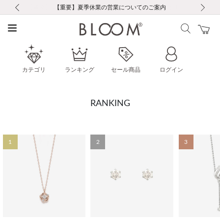
前の画像
次の画像
【重要】ギフトラッピング料金改定および仕様変更のお知らせ
【重要】令和８年熊本地震に伴う集配への影響について
【重要】令和８年熊本地震に伴う集配への影響について
税込5,500円以上で送料無料｜最短24時間以内に発送
会員限定！レビュー投稿で100ポイントプレゼント
新規LINE友だち登録で500円クーポンプレゼント
新規会員登録で1000ポイントプレゼント！
【重要】夏季休業の営業についてのご案内
お修理・アフターサービスのご案内
お修理・アフターサービスのご案内
カテゴリ
ランキング
セール商品
ログイン
RANKING
1
2
3