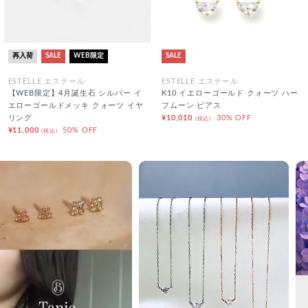
再入荷
SALE
WEB限定
SALE
ESTELLE エステール
ESTELLE エステール
【WEB限定】4月誕生石 シルバー イ
K10 イエローゴールド クォーツ ハー
エローゴールドメッキ クォーツ イヤ
フムーン ピアス
リング
¥10,010
30% OFF
(税込)
¥11,000
50% OFF
(税込)