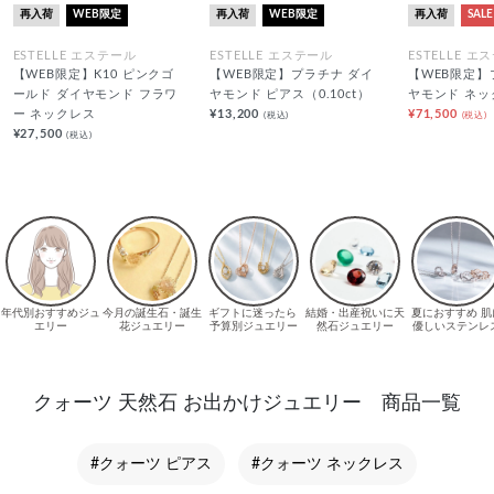
再入荷
WEB限定
再入荷
WEB限定
再入荷
SALE
ESTELLE エステール
ESTELLE エステール
ESTELLE エ
【WEB限定】K10 ピンクゴ
【WEB限定】プラチナ ダイ
【WEB限定】
ールド ダイヤモンド フラワ
ヤモンド ピアス（0.10ct）
ヤモンド ネッ
ー ネックレス
¥13,200
¥71,500
(税込)
(税込)
¥27,500
(税込)
クォーツ 天然石 お出かけジュエリー 商品一覧
#クォーツ ピアス
#クォーツ ネックレス