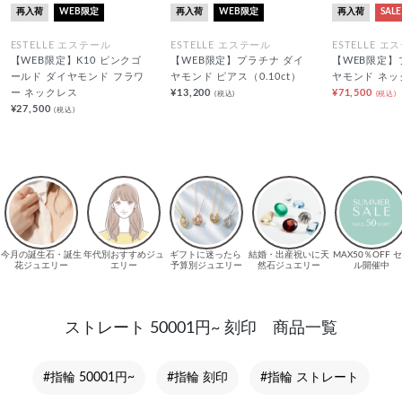
再入荷
WEB限定
再入荷
WEB限定
再入荷
SALE
ESTELLE エステール
ESTELLE エステール
ESTELLE エ
【WEB限定】K10 ピンクゴ
【WEB限定】プラチナ ダイ
【WEB限定】
ールド ダイヤモンド フラワ
ヤモンド ピアス（0.10ct）
ヤモンド ネッ
ー ネックレス
¥13,200
¥71,500
(税込)
(税込)
¥27,500
(税込)
ストレート 50001円~ 刻印 商品一覧
#指輪 50001円~
#指輪 刻印
#指輪 ストレート