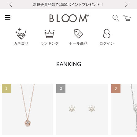
前の画像
次の画像
【重要】ギフトラッピング料金改定および仕様変更のお知らせ
【重要】令和８年熊本地震に伴う集配への影響について
【重要】令和８年熊本地震に伴う集配への影響について
税込5,500円以上で送料無料｜最短24時間以内に発送
会員限定！レビュー投稿で100ポイントプレゼント
LINE友だち登録で500円クーポンプレゼント
新規会員登録で1000ポイントプレゼント！
【重要】夏季休業の営業についてのご案内
お修理・アフターサービスのご案内
お修理・アフターサービスのご案内
カテゴリ
ランキング
セール商品
ログイン
RANKING
1
2
3