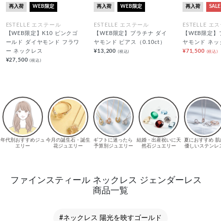
再入荷
WEB限定
再入荷
WEB限定
再入荷
SALE
ESTELLE エステール
ESTELLE エステール
ESTELLE エ
【WEB限定】K10 ピンクゴ
【WEB限定】プラチナ ダイ
【WEB限定】
ールド ダイヤモンド フラワ
ヤモンド ピアス（0.10ct）
ヤモンド ネッ
ー ネックレス
¥13,200
¥71,500
(税込)
(税込)
¥27,500
(税込)
ファインスティール ネックレス ジェンダーレス
商品一覧
#ネックレス 陽光を映すゴールド