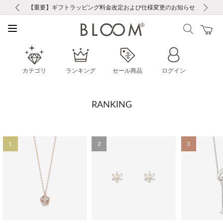
前の画像
次の画像
【重要】ギフトラッピング料金改定および仕様変更のお知らせ
【重要】令和８年熊本地震に伴う集配への影響について
【重要】令和８年熊本地震に伴う集配への影響について
税込5,500円以上で送料無料｜最短24時間以内に発送
会員限定！レビュー投稿で100ポイントプレゼント
新規LINE友だち登録で500円クーポンプレゼント
新規会員登録で1000ポイントプレゼント！
【重要】夏季休業の営業についてのご案内
お修理・アフターサービスのご案内
お修理・アフターサービスのご案内
カテゴリ
ランキング
セール商品
ログイン
RANKING
1
2
3