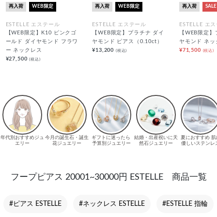
再入荷
WEB限定
再入荷
WEB限定
再入荷
SALE
ESTELLE エステール
ESTELLE エステール
ESTELLE エ
【WEB限定】K10 ピンクゴ
【WEB限定】プラチナ ダイ
【WEB限定】
ールド ダイヤモンド フラワ
ヤモンド ピアス（0.10ct）
ヤモンド ネッ
ー ネックレス
¥13,200
¥71,500
(税込)
(税込)
¥27,500
(税込)
フープピアス 20001~30000円 ESTELLE 商品一覧
#ピアス ESTELLE
#ネックレス ESTELLE
#ESTELLE 指輪