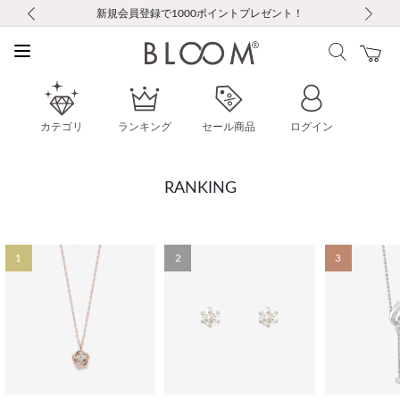
前の画像
次の画像
【重要】ギフトラッピング料金改定および仕様変更のお知らせ
【重要】令和８年熊本地震に伴う集配への影響について
【重要】令和８年熊本地震に伴う集配への影響について
税込5,500円以上で送料無料｜最短24時間以内に発送
会員限定！レビュー投稿で100ポイントプレゼント
新規LINE友だち登録で500円クーポンプレゼント
新規会員登録で1000ポイントプレゼント！
【重要】夏季休業の営業についてのご案内
お修理・アフターサービスのご案内
お修理・アフターサービスのご案内
カテゴリ
ランキング
セール商品
ログイン
RANKING
1
2
3