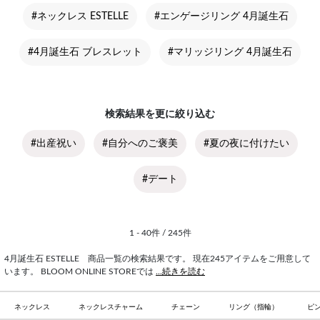
#ネックレス ESTELLE
#エンゲージリング 4月誕生石
#4月誕生石 ブレスレット
#マリッジリング 4月誕生石
検索結果を更に絞り込む
#出産祝い
#自分へのご褒美
#夏の夜に付けたい
#デート
1 - 40件 / 245件
4月誕生石 ESTELLE 商品一覧の検索結果です。 現在245アイテムをご用意して
います。 BLOOM ONLINE STOREでは
...続きを読む
ネックレス
ネックレスチャーム
チェーン
リング（指輪）
ピ