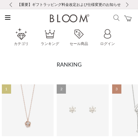
前の画像
次の画像
【重要】ギフトラッピング料金改定および仕様変更のお知らせ
【重要】令和８年熊本地震に伴う集配への影響について
【重要】令和８年熊本地震に伴う集配への影響について
税込5,500円以上で送料無料｜最短24時間以内に発送
会員限定！レビュー投稿で100ポイントプレゼント
新規LINE友だち登録で500円クーポンプレゼント
新規会員登録で1000ポイントプレゼント！
【重要】夏季休業の営業についてのご案内
お修理・アフターサービスのご案内
お修理・アフターサービスのご案内
カテゴリ
ランキング
セール商品
ログイン
RANKING
1
2
3