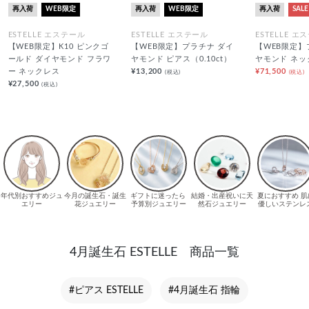
再入荷
WEB限定
再入荷
WEB限定
再入荷
SALE
ESTELLE エステール
ESTELLE エステール
ESTELLE エ
【WEB限定】K10 ピンクゴ
【WEB限定】プラチナ ダイ
【WEB限定】
ールド ダイヤモンド フラワ
ヤモンド ピアス（0.10ct）
ヤモンド ネッ
ー ネックレス
¥13,200
¥71,500
(税込)
(税込)
¥27,500
(税込)
4月誕生石 ESTELLE 商品一覧
#ピアス ESTELLE
#4月誕生石 指輪